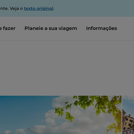
nte. Veja o
texto original
.
 fazer
Planeie a sua viagem
Informações