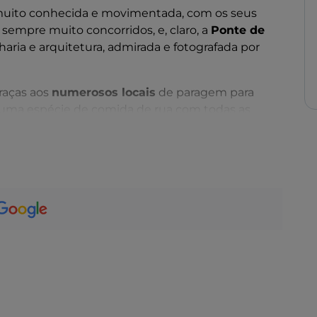
muito conhecida e movimentada, com os seus
 sempre muito concorridos, e, claro, a
Ponte de
aria e arquitetura, admirada e fotografada por
graças aos
numerosos locais
de paragem para
 uma espécie de comida de rua com todas as
ari
, a
Igreja e a Escola Grande de São Roque
, a
e dos Seios
, assim chamada porque, no tempo da
da cidade e da ponte podiam ver-se prostitutas a