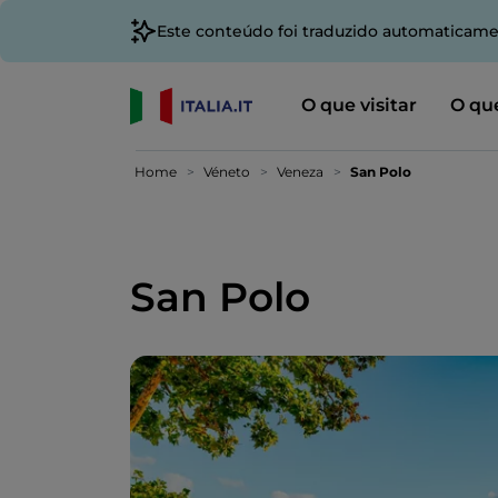
Este conteúdo foi traduzido automaticame
O que visitar
O que
Home
Véneto
Veneza
San Polo
San Polo