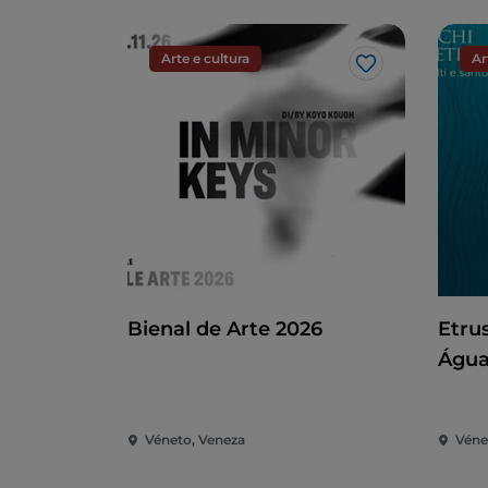
Arte e cultura
Ar
Gosto
Bienal de Arte 2026
Etru
Água
Véneto, Veneza
Véne