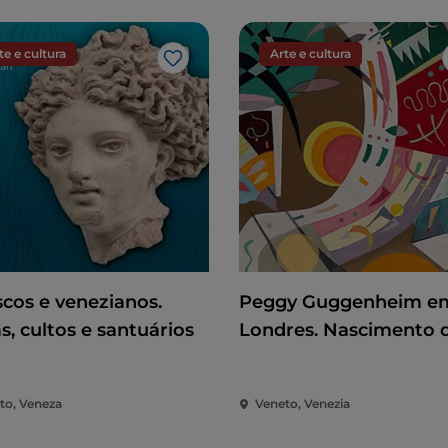
te e cultura
Arte e cultura
Gosto
scos e venezianos.
Peggy Guggenheim e
s, cultos e santuários
Londres. Nascimento 
uma colecionadora
to, Veneza
Veneto, Venezia