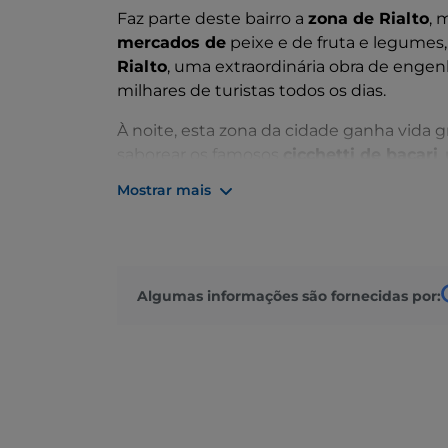
Faz parte deste bairro a
zona de Rialto
, 
mercados de
peixe e de fruta e legumes,
Rialto
, uma extraordinária obra de engenh
milhares de turistas todos os dias.
À noite, esta zona da cidade ganha vida 
saborear os famosos
cicchetti de bacari
,
especialidades locais.
Mostrar mais
No bairro encontram-se a
Basílica dos Fr
casa de Carlo Goldoni
e também a
Pont
Sereníssima, era a zona da luz vermelha 
mostrar os seios aos transeuntes.
Algumas informações são fornecidas por: