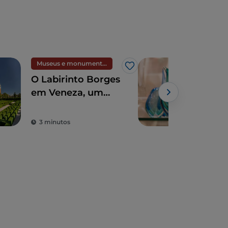
Museus e monumentos
Arte
Gosto
O Labirinto Borges
Ven
em Veneza, um
mod
jardim inspirado na
com
literatura
ape
3 minutos
3 m
vist