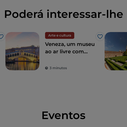
Poderá interessar-lhe
Arte e cultura
Gosto
Gosto
Veneza, um museu
ao ar livre com
uma tradição
milenar.
3 minutos
Eventos