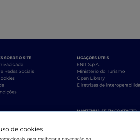
 SOBRE O SITE
LIGAÇÕES ÚTEIS
Privacidade
ENIT S.p.A.
re Redes Sociais
Ministério do Turismo
Cookies
Open Library
de
Diretrizes de interoperabilid
ndições
MANTENHA-SE EM CONTACTO
uso de cookies
s promocionais, para melhorar a navegação no