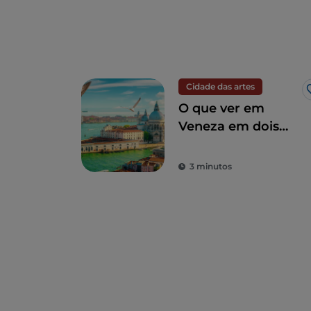
Cidade das artes
O que ver em
Veneza em dois
dias
3 minutos