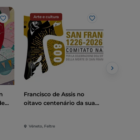
Arte e cultura
Artesana
Gosto
Gosto
m
Francisco de Assis no
Mercado 
de
oitavo centenário da sua
morte
Véneto, Feltre
Véneto, Pia