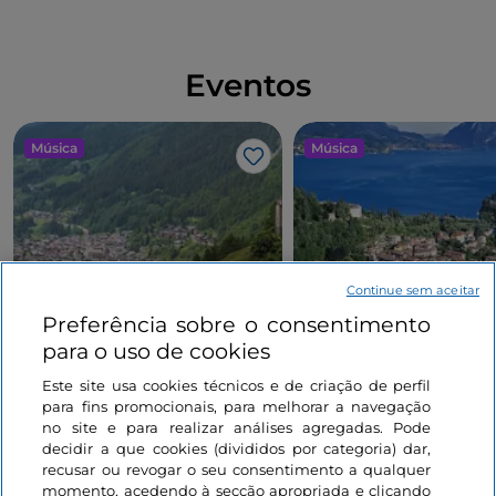
Eventos
Música
Música
Gosto
Continue sem aceitar
Concerto ao Amanhecer de
LakeComo Music Festi
Preferência sobre o consentimento
Valdidentro
2026: música clássica 
para o uso de cookies
contemporânea entre 
Este site usa cookies técnicos e de criação de perfil
jardins no Lago de C
para fins promocionais, para melhorar a navegação
Lombardia, Sondrio
Lombardia, Como
no site e para realizar análises agregadas. Pode
decidir a que cookies (divididos por categoria) dar,
recusar ou revogar o seu consentimento a qualquer
momento, acedendo à secção apropriada e clicando