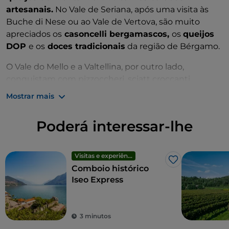
artesanais.
No Vale de Seriana, após uma visita às
Buche di Nese ou ao Vale de Vertova, são muito
apreciados os
casoncelli bergamascos,
os
queijos
DOP
e os
doces tradicionais
da região de Bérgamo.
O Vale do Mello e a Valtellina, por outro lado,
conquistam com pizzoccheri, sciatt croccanti,
bresaola e vinhos da Valtellina, perfeitos para uma
Mostrar mais
pausa num refúgio com vista para as montanhas.
Nos arredores de Ticino e Golasecca, não faltam
Poderá interessar-lhe
agroturismos imersos na vegetação, onde pode
saborear tábuas de frios, risottos e especialidades
lombardas acompanhadas de vinhos locais.
Visitas e experiências
Gosto
Comboio histórico
Para quem visita estes destinos entre o final do verão
Iseo Express
e o outono, muitas aldeias organizam festas e
eventos gastronómicos dedicados aos produtos
típicos, às castanhas e aos vinhos do território.
3 minutos