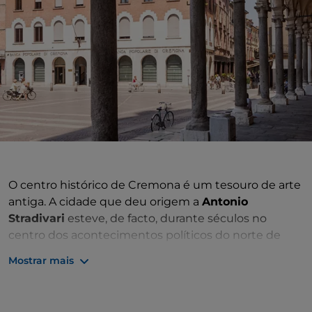
O centro histórico de Cremona é um tesouro de arte
antiga. A cidade que deu origem a
Antonio
Stradivari
esteve, de facto, durante séculos no
centro dos acontecimentos políticos do norte de
Itália, além de ter atraído riqueza e prestígio graças
Mostrar mais
ao seu porto fluvial no rio Pó.
A centralíssima
Piazza del Comune
é a testemunha
ilustre destes eventos, apresentando-se como uma