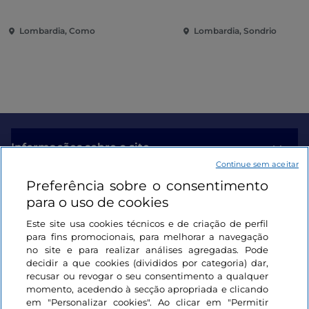
contemporânea entre vilas e
coração da cidade
jardins no Lago de Como
Lombardia, Como
Lombardia, Sondrio
Informações sobre o site
Continue sem aceitar
Preferência sobre o consentimento
Ligações úteis
para o uso de cookies
Este site usa cookies técnicos e de criação de perfil
Iniciar sessão
para fins promocionais, para melhorar a navegação
no site e para realizar análises agregadas. Pode
Mantenha-se em contacto
decidir a que cookies (divididos por categoria) dar,
recusar ou revogar o seu consentimento a qualquer
momento, acedendo à secção apropriada e clicando
em "Personalizar cookies". Ao clicar em "Permitir