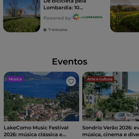
De bicicleta pela
Lombardia: 10
itinerários em família
Powered by:
7 minutos
Eventos
Música
Arte e cultura
Gosto
LakeComo Music Festival
Sondrio Verão 2026: e
2026: música clássica e
música, cinema e dive