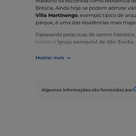
Marasino foi escolhida como residência d
Bréscia. Ainda hoje se podem admirar vári
Villa Martinengo
, exemplo típico de arq
parque, é uma das residências mais majes
Passeando pelas ruas do centro histórico, 
perder a
igreja paroquial de São Zenão
,
pescadores de água doce. Uma espetacular
ricamente decorado com frescos de estilo
Mostrar mais
Disciplini, na rua principal da cidade, e 
acolhe frescos importantes, datam dos sé
A aldeia de Sale Marasino é o ponto de p
Algumas informações são fornecidas por:
pode-se chegar a vários lugares, como Mon
caminho panorâmico, e Punta Almana, com
Forcella di Sale (1018 m). Também muito ca
no centro do lago, frente ao porto da cid
um belo parque-jardim.