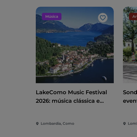
Música
Ar
Gosto
LakeComo Music Festival
Sond
2026: música clássica e
even
contemporânea entre vilas
dive
e jardins no Lago de Como
cida
Lombardia, Como
Lomb