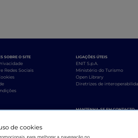
 SOBRE O SITE
LIGAÇÕES ÚTEIS
Privacidade
ENIT S.p.A.
re Redes Sociais
Ministério do Turismo
Cookies
Open Library
de
Diretrizes de interoperabilid
ndições
MANTENHA-SE EM CONTACTO
uso de cookies
s promocionais, para melhorar a navegação no