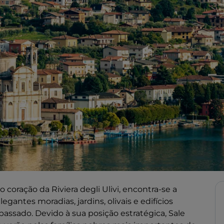
coração da Riviera degli Ulivi, encontra-se a
egantes moradias, jardins, olivais e edifícios
assado. Devido à sua posição estratégica, Sale