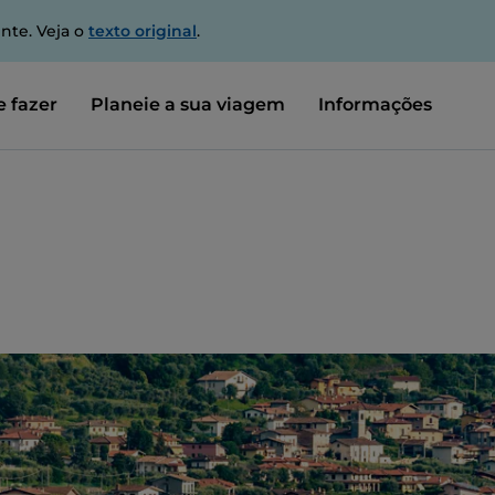
nte. Veja o
texto original
.
 fazer
Planeie a sua viagem
Informações