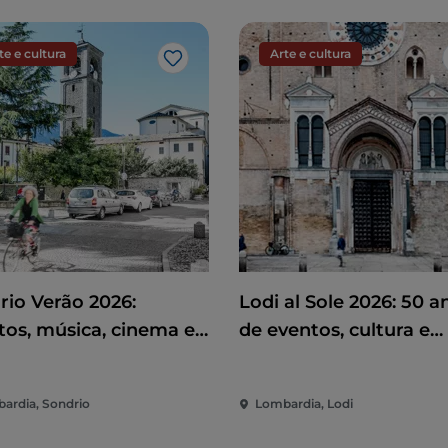
te e cultura
Arte e cultura
Gosto
rio Verão 2026:
Lodi al Sole 2026: 50 a
tos, música, cinema e
de eventos, cultura e
rsão no coração da
espetáculo no coração
de
Lodi
ardia, Sondrio
Lombardia, Lodi