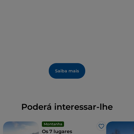
fazer uma pausa e saborear as iguarias locais.
Saiba mais
Poderá interessar-lhe
Montanha
Gosto
Os 7 lugares