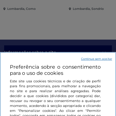
jardins no Lago de Como
Lombardia, Como
Lombardia, Sondrio
Informações sobre o site
Continue sem aceitar
Preferência sobre o consentimento
Ligações úteis
para o uso de cookies
Este site usa cookies técnicos e de criação de perfil
Iniciar sessão
para fins promocionais, para melhorar a navegação
no site e para realizar análises agregadas. Pode
Mantenha-se em contacto
decidir a que cookies (divididos por categoria) dar,
recusar ou revogar o seu consentimento a qualquer
momento, acedendo à secção apropriada e clicando
em "Personalizar cookies". Ao clicar em "Permitir
todos", concorda em armazenar todos os cookies no