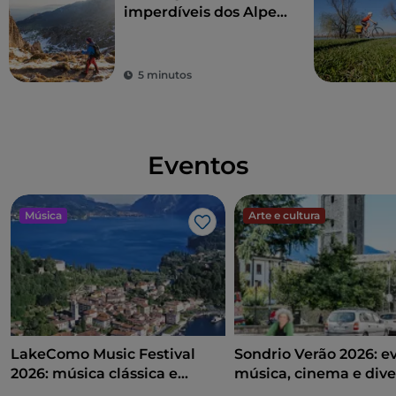
imperdíveis dos Alpes
Orobie Bergamasche
5 minutos
Eventos
Música
Arte e cultura
Gosto
LakeComo Music Festival
Sondrio Verão 2026: e
2026: música clássica e
música, cinema e dive
contemporânea entre vilas e
coração da cidade