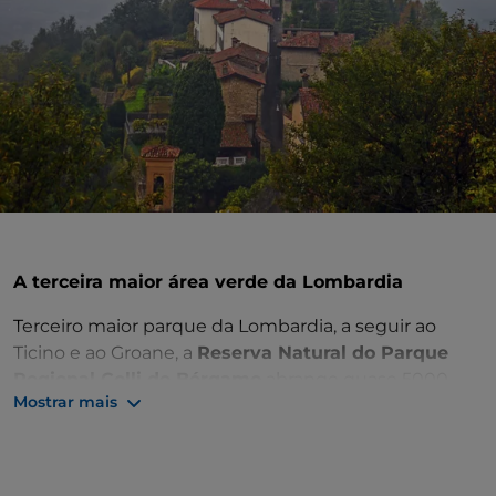
A terceira maior área verde da Lombardia
Terceiro maior parque da Lombardia, a seguir ao
Ticino e ao Groane, a
Reserva Natural do Parque
Regional Colli de Bérgamo
abrange quase 5000
Mostrar mais
hectares de paisagens de cortar a respiração. O local
ideal para mergulhar na natureza e fazer uma pausa
na vida da cidade durante a sua visita a Bérgamo e
aos seus arredores.