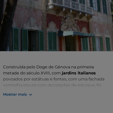
Construída pelo Doge de Génova na primeira
metade do século XVIII, com
jardins italianos
povoados por estátuas e fontes, com uma fachada
vermelha escura com decorações de estuque, foi
depois vendida aos nobres Faraggiana. Os interiores
Mostrar mais
são encantadores, com o seu
mobiliário barroco
genovês
e neoclássico e o mobiliário do século XIX
esculpido e dourado pelo marceneiro E.T. Peters. No