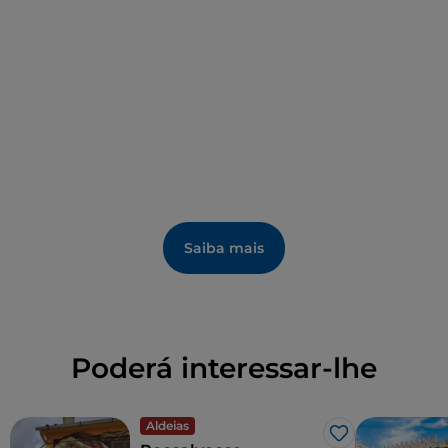
muito detalhado. A norte do centro, na
Rocca
Albornoz, do século XVI
, pode visitar o
Museu
Nacional Etrusco
, que alberga um notável
património de estátuas e mosaicos, bem como
objetos do quotidiano.
Saiba mais
Poderá interessar-lhe
Aldeias
Gosto