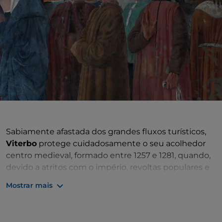
Sabiamente afastada dos grandes fluxos turísticos,
Viterbo
protege cuidadosamente o seu acolhedor
centro medieval, formado entre 1257 e 1281, quando,
devido a atritos com o império, revoltas populares e
confrontos entre nobres, Roma se tornou insegura e
Mostrar mais
o pontificado, com toda a procissão de cardeais e
funcionários, preferiu refugiar-se aqui, entre as
suaves e tranquilizadoras
colinas de Cimini e