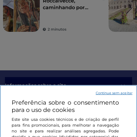
Roccalvecce,
caminhando por
entre contos de fadas
2 minutos
Informações sobre o site
Continue sem aceitar
Preferência sobre o consentimento
Ligações úteis
para o uso de cookies
Este site usa cookies técnicos e de criação de perfil
Iniciar sessão
para fins promocionais, para melhorar a navegação
no site e para realizar análises agregadas. Pode
Mantenha-se em contacto
decidir a que cookies (divididos por categoria) dar,