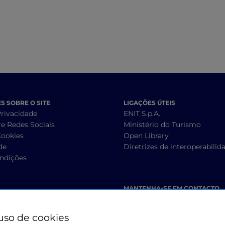
 SOBRE O SITE
LIGAÇÕES ÚTEIS
Privacidade
ENIT S.p.A.
re Redes Sociais
Ministério do Turismo
Cookies
Open Library
de
Diretrizes de interoperabilid
ndições
MANTENHA-SE EM CONTACTO
uso de cookies