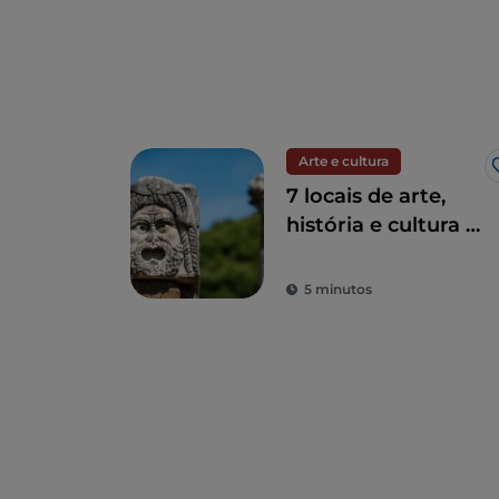
Arte e cultura
7 locais de arte,
história e cultura a
uma hora de Roma
5 minutos