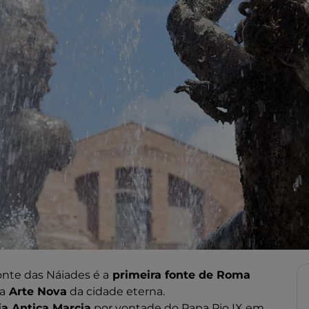
Fonte das Náiades é a
primeira fonte de Roma
a
Arte Nova
da cidade eterna.
a Antica Marcia
por vontade do Papa Pio IX em