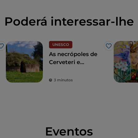
Poderá interessar-lhe
UNESCO
Gosto
Gosto
As necrópoles de
Cerveteri e
Tarquinia, uma
viagem no tempo
3 minutos
Eventos