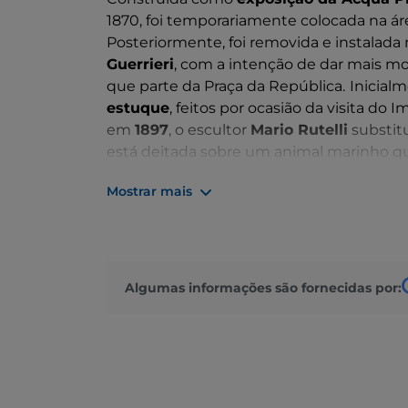
1870, foi temporariamente colocada na á
Posteriormente, foi removida e instalada n
Guerrieri
, com a intenção de dar mais mo
que parte da Praça da República.
Inicial
estuque
, feitos por ocasião da visita do
em
1897
, o escultor
Mario Rutelli
substit
está deitada sobre um animal marinho que
a
Ninfa dos Oceanos
sobre um cavalo ma
Mostrar mais
água, a
Ninfa dos Lagos
sobre um cisne,
As formas provocantes com que Rutelli r
razão pela qual a escultura permaneceu
madeira.
Algumas informações são fornecidas por: