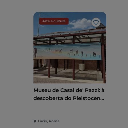
Arte e cultura
Gosto
Museu de Casal de' Pazzi: à
descoberta do Pleistoceno
através de um percurso
multissensorial
Lácio, Roma