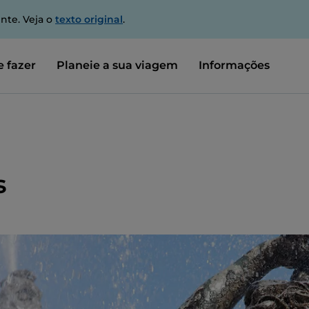
nte. Veja o
texto original
.
 fazer
Planeie a sua viagem
Informações
s