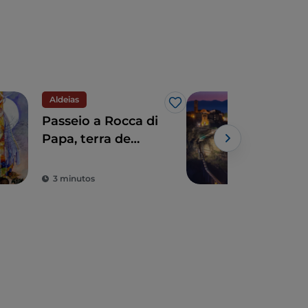
Aldeias
Mon
Gosto
Passeio a Rocca di
As 
Papa, terra de
Lác
história secular e
Powe
lendas
3 minutos
4 m