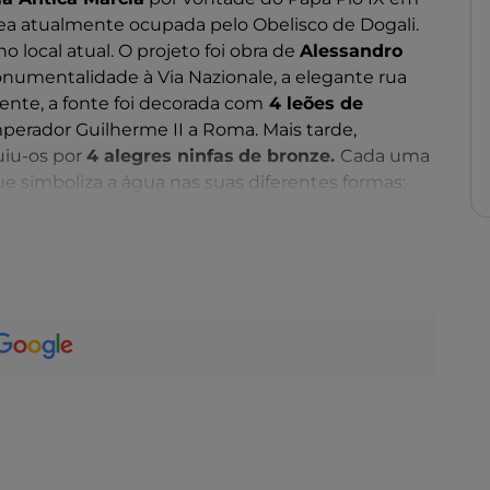
rea atualmente ocupada pelo Obelisco de Dogali.
o local atual. O projeto foi obra de
Alessandro
numentalidade à Via Nazionale, a elegante rua
mente, a fonte foi decorada com
4 leões de
 Imperador Guilherme II a Roma. Mais tarde,
uiu-os por
4 alegres ninfas
de bronze.
Cada uma
 simboliza a água nas suas diferentes formas:
rinho, a
Ninfa dos Rios
sobre uma serpente de
a Ninfa dos Rios subterrâneos
sobre um lagarto.
etratou as jovens provocaram muita polémica,
 durante muito tempo rodeada por uma cerca de