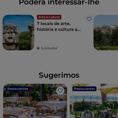
Poderá interessar-lhe
Arte e cultura
Gosto
7 locais de arte,
história e cultura a
uma hora de Roma
5 minutos
Sugerimos
Restaurantes
Restaurantes
Gosto