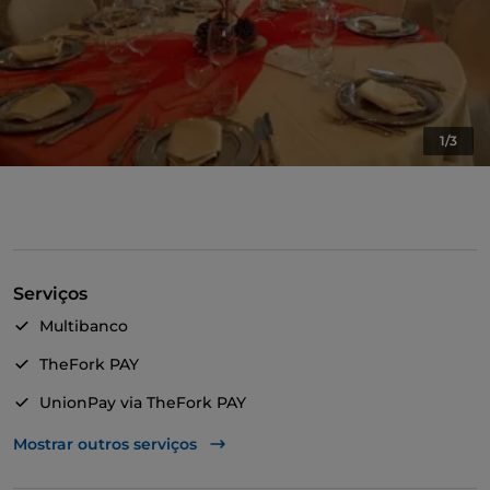
1/3
Serviços
Multibanco
TheFork PAY
UnionPay via TheFork PAY
Visa
Mostrar outros serviços
Wi-Fi