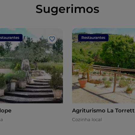
Sugerimos
staurantes
Restaurantes
Gosto
clope
Agriturismo La Torret
na
Cozinha local