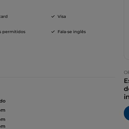
card
Visa
s permitidos
Fala-se inglês
O
E
d
i
ado
 pm
 pm
 pm