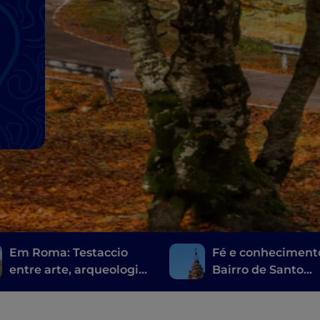
Em Roma: Testaccio
Fé e conheciment
entre arte, arqueologia
Bairro de Santo
e uma comida de rua
Eustáquio
muito romana