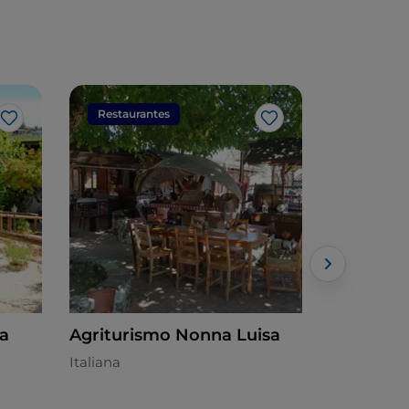
Restaurantes
Restaura
Gosto
Gosto
ta
Agriturismo Nonna Luisa
Astor Hot
Italiana
Mediterrân