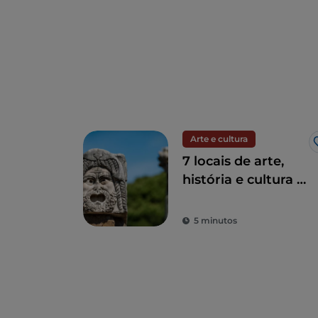
Arte e cultura
7 locais de arte,
história e cultura a
uma hora de Roma
5 minutos