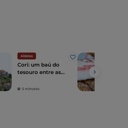
Aldeias
Eno
Gosto
Cori: um baú do
A r
tesouro entre as
atra
Montanhas Lepini
Gab
5 minutos
3 m