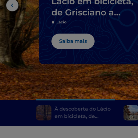
Lácio em bicicleta,
de Grisciano a
Filettino
Lácio
Saiba mais
À descoberta do Lácio
em bicicleta, de
Grisciano a Filettino