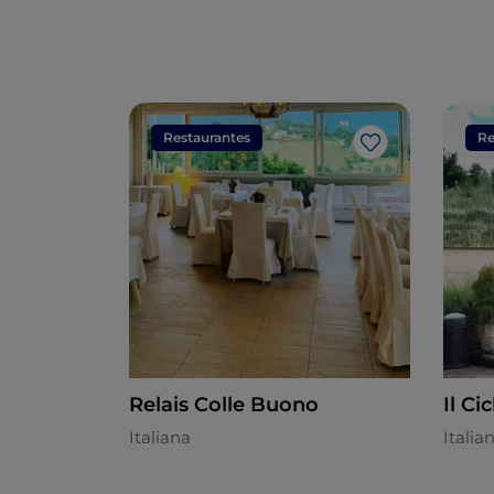
Restaurantes
Re
Gosto
Relais Colle Buono
Il Ci
Italiana
Italia