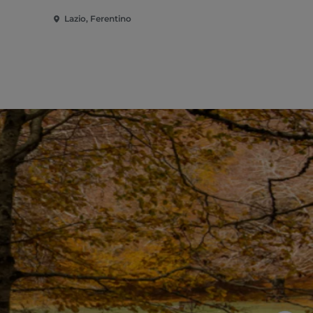
Lazio, Ferentino
Lazio, Fros