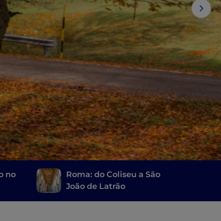
o no
Roma: do Coliseu a São
João de Latrão