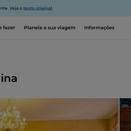
nte. Veja o
texto original
.
 fazer
Planeie a sua viagem
Informações
gina