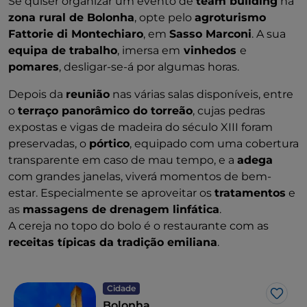
Se quiser organizar um evento de
team building
na
zona rural de Bolonha
, opte pelo
agroturismo
Fattorie di Montechiaro
, em
Sasso Marconi
. A sua
equipa de trabalho
, imersa em
vinhedos
e
pomares
, desligar-se-á por algumas horas.
Depois da
reunião
nas várias salas disponíveis, entre
o
terraço panorâmico do torreão
, cujas pedras
expostas e vigas de madeira do século XIII foram
preservadas, o
pórtico
, equipado com uma cobertura
transparente em caso de mau tempo, e a
adega
com grandes janelas, viverá momentos de bem-
estar. Especialmente se aproveitar os
tratamentos
e
as
massagens de drenagem linfática
.
A cereja no topo do bolo é o restaurante com as
receitas típicas da tradição emiliana
.
Cidade
Gost
Bolonha