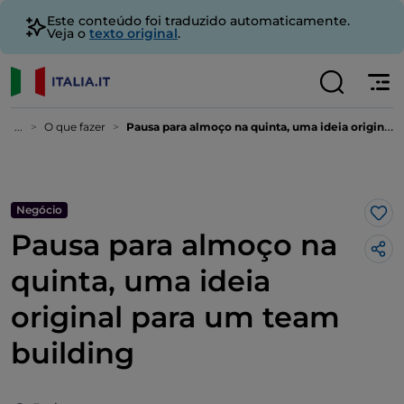
Este conteúdo foi traduzido automaticamente.
Veja o
texto original
.
...
O que fazer
Pausa para almoço na quinta, uma ideia original para um team building
Negócio
Gos
Pausa para almoço na
quinta, uma ideia
original para um team
building