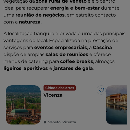
vegetação da
zona rural de Véneto
e é o centro
ideal para recuperar
energia e bem-estar
durante
uma
reunião de negócios
, em estreito contacto
com a
natureza
.
A localização tranquila e privada é uma das principais
vantagens do local. Especializada na prestação de
serviços para
eventos empresariais
, a
Cascina
dispõe de amplas
salas de reuniões
e oferece
menus de catering para
coffee breaks
, almoços
ligeiros
,
aperitivos
e
jantares de gala
.
Cidade das artes
Gosto
Vicenza
Véneto, Vicenza