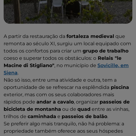
A partir da restauração da
fortaleza medieval
que
remonta ao século XI, surgiu um local equipado com
todos os confortos para criar um
grupo de trabalho
coeso e superar todos os obstáculos: o
Relais "le
Macine di Stigliano"
, no município de
Sovicille, em
Siena
.
Não só isso, entre uma atividade e outra, tem a
oportunidade de se refrescar na esplêndida
piscina
exterior, mas com os seus colaboradores mais
rápidos pode
andar a cavalo
, organizar
passeios de
bicicleta de montanha
ou de
quad
entre as vinhas,
trilhos de
caminhada
e
passeios de balão
.
Se preferir algo mais tranquilo, não há problema: a
propriedade também oferece aos seus hóspedes