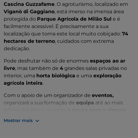
Cascina Guzzafame
. O agroturismo, localizado em
Viganò di Gaggiano
, está imerso na imensa área
protegida do
Parque Agrícola de Milão Sul
e é
facilmente acessível. É precisamente a sua
localização que torna este local muito cobiçado:
74
hectares de terreno
, cuidados com extrema
dedicação.
Pode desfrutar não só de enormes
espaços ao ar
livre
, mas também de
4
grandes salas privadas no
interior, uma
horta biológica
e uma
exploração
agrícola inteira
.
Com o apoio de um organizador de
eventos,
organizará a sua formação de
equipa
até ao mais
ínfimo detalhe e, durante
a pausa para o almoço
,
saciará o seu paladar com
pratos tradicionais da
Mostrar mais
Lombardia
, baseados apenas em matérias-primas
de quilómetro 0.