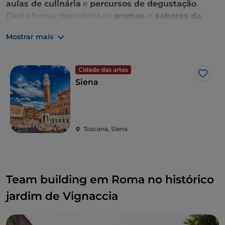
aulas de culinária
e
percursos de degustação
.
Desta forma, descobrirá os
aromas
e
sabores da
Toscana
.
Mostrar mais
Cidade das artes
Gost
Siena
Toscana, Siena
Team building em Roma no histórico
jardim de Vignaccia