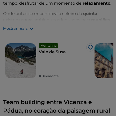
tempo, desfrutar de um momento de
relaxamento
.
Onde antes se encontrava o celeiro da
quinta
,
existem agora ambientes adequados para
reuniões
de negócios
, mas também para
banquetes
,
Mostrar mais
almoços
e
jantares
. Poderá saborear
produtos de
alta qualidade
diretamente da terra para o prato.
Montanha
Gosto
Vale de Susa
Piemonte
Team building entre Vicenza e
Pádua, no coração da paisagem rural