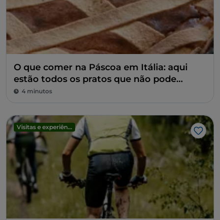
O que comer na Páscoa em Itália: aqui
estão todos os pratos que não pode
perder
4 minutos
Visitas e experiências
Gost