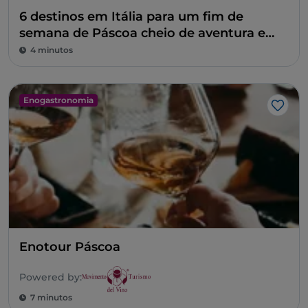
6 destinos em Itália para um fim de
semana de Páscoa cheio de aventura e
adrenalina
4 minutos
Enogastronomia
Gost
Enotour Páscoa
Powered by:
7 minutos