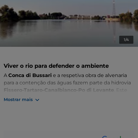
1/4
Viver o rio para defender o ambiente
A
Conca di Bussari
e a respetiva obra de alvenaria
para a contenção das águas fazem parte da hidrovia
Fissero-Tartaro-Canalbianco-Po di Levante
. Este
canal navegável liga Mântua ao Mar Adriático através
Mostrar mais
de um percurso de cerca de 135 quilómetros,
atravessando
Rovigo, Mântua e Verona
. O primeiro
projeto da hidrovia, que entrou em funcionamento
em 2002, remonta a 1938, mas ao longo dos anos
foram realizadas várias melhorias.