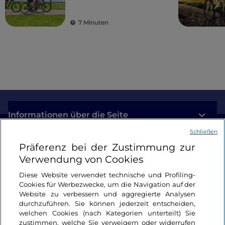
7 Minuten
Informationen über die Seite
Schließen
Nützliche Links
Präferenz bei der Zustimmung zur
Verwendung von Cookies
Login
Diese Website verwendet technische und Profiling-
Cookies für Werbezwecke, um die Navigation auf der
Bleiben wir in Kontakt
Website zu verbessern und aggregierte Analysen
durchzuführen. Sie können jederzeit entscheiden,
welchen Cookies (nach Kategorien unterteilt) Sie
zustimmen, welche Sie verweigern oder widerrufen