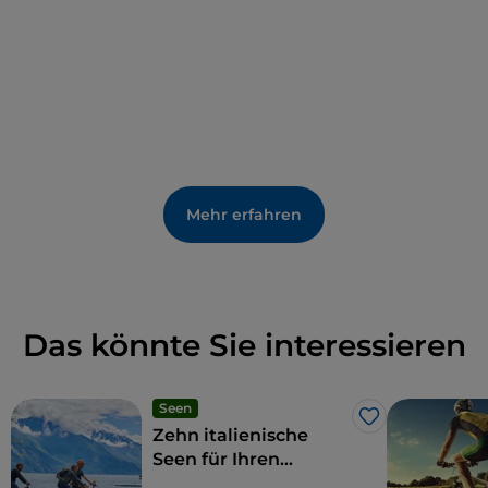
typisch für Flüsse: Nagetiere, zahlreiche
Wasservögel, Frösche, Kröten und Molche,
Schildkröten und nicht weniger als 22 Fischarten.
Mehr erfahren
Das könnte Sie interessieren
Seen
Like
Zehn italienische
Seen für Ihren
Aktivurlaub