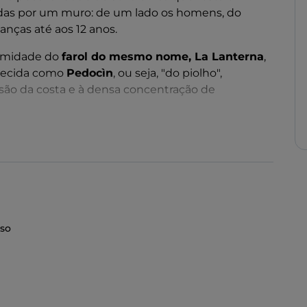
aradas por um muro: de um lado os homens, do
anças até aos 12 anos.
ximidade do
farol do mesmo nome, La Lanterna
,
nhecida como
Pedocìn
, ou seja, "do piolho",
ão da costa e à densa concentração de
 uma obrigação para os turistas que visitam a
ade, mas sem desistir de um mergulho na água, ou
a ao pôr do sol.
onfortos de uma praia moderna: chuveiros,
a temporada alta, na secção feminina.
so