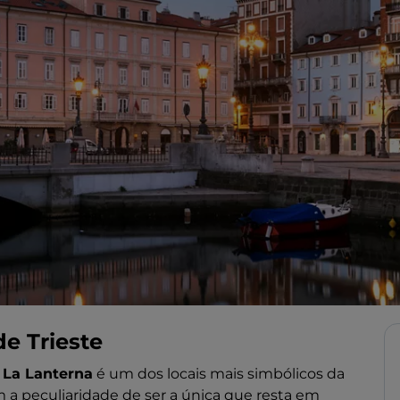
e Trieste
 La Lanterna
é um dos locais mais simbólicos da
m a peculiaridade de ser a única que resta em