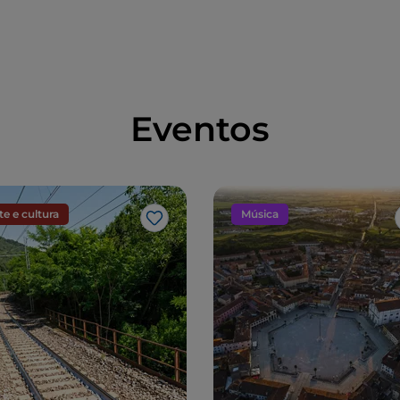
(numa árvore)
Eventos
te e cultura
Música
Gosto