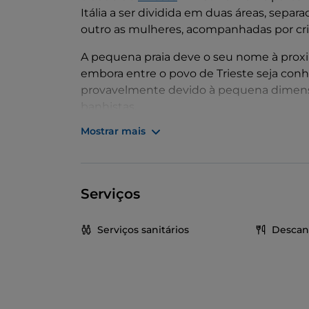
Itália a ser dividida em duas áreas, sep
outro as mulheres, acompanhadas por cri
A pequena praia deve o seu nome à pro
embora entre o povo de Trieste seja co
provavelmente devido à pequena dimens
banhistas.
Mostrar mais
O estabelecimento balnear continua a ser
capital do Friul que querem ficar na cid
que simplesmente querem apreciar a vist
Serviços
Hoje, La Lanterna desfruta de todos os c
vestiários e um ponto de refresco ativo n
Serviços sanitários
Descan