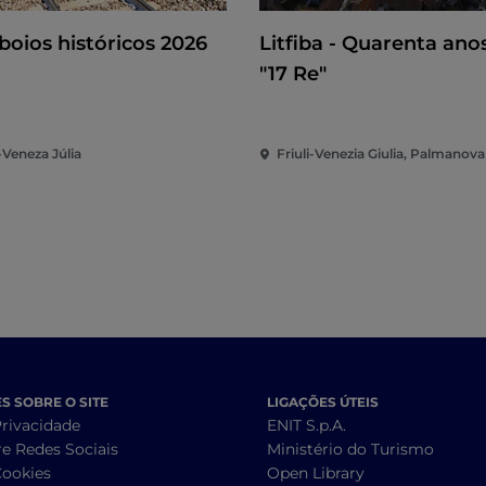
oios históricos 2026
Litfiba - Quarenta ano
"17 Re"
-Veneza Júlia
Friuli-Venezia Giulia, Palmanova
 SOBRE O SITE
LIGAÇÕES ÚTEIS
Privacidade
ENIT S.p.A.
re Redes Sociais
Ministério do Turismo
Cookies
Open Library