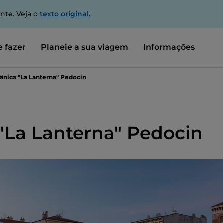
nte. Veja o
texto original
.
 fazer
Planeie a sua viagem
Informações
ânica "La Lanterna" Pedocin
"La Lanterna" Pedocin