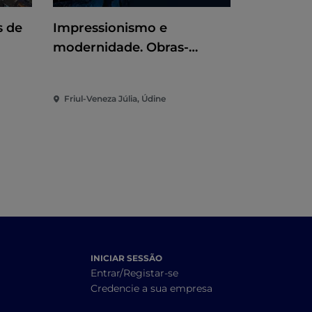
s de
Impressionismo e
Claudio 
modernidade. Obras-
concerto
primas do Museu de Arte
de Winterthur
Friul-Veneza Júlia, Údine
Friuli-Venez
INICIAR SESSÃO
Entrar/Registar-se
Credencie a sua empresa