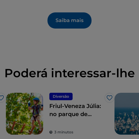
Saiba mais
Poderá interessar-lhe
Diversão
Gosto
Gosto
Friul-Veneza Júlia:
no parque de
aventuras de
Trieste, as férias
3 minutos
são em altura