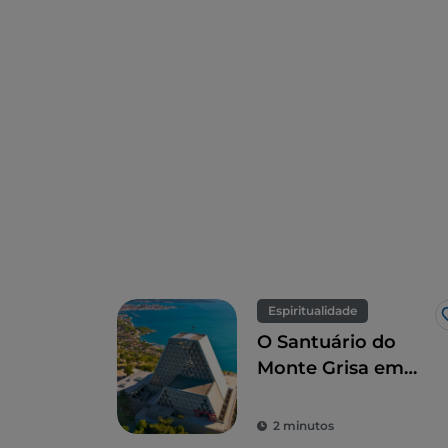
Espiritualidade
O Santuário do
Monte Grisa em
Trieste, símbolo de
paz e amizade
2 minutos
entre o Ocidente e