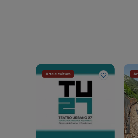
o Oriente
Arte e cultura
Ar
Gosto