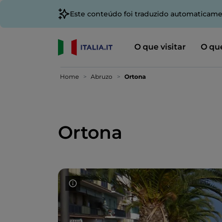
Este conteúdo foi traduzido automaticame
O que visitar
O que
Home
Abruzo
Ortona
Ortona