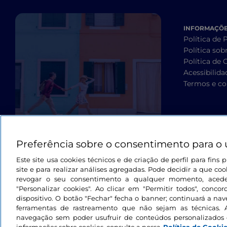
INFORMAÇÕES
Política de 
Política sob
Política de 
Acessibilida
Termos e co
Preferência sobre o consentimento para o 
Este site usa cookies técnicos e de criação de perfil para fin
site e para realizar análises agregadas. Pode decidir a que cook
revogar o seu consentimento a qualquer momento, aced
"Personalizar cookies". Ao clicar em "Permitir todos", con
dispositivo. O botão "Fechar" fecha o banner; continuará a na
ferramentas de rastreamento que não sejam as técnicas. 
navegação sem poder usufruir de conteúdos personalizados 