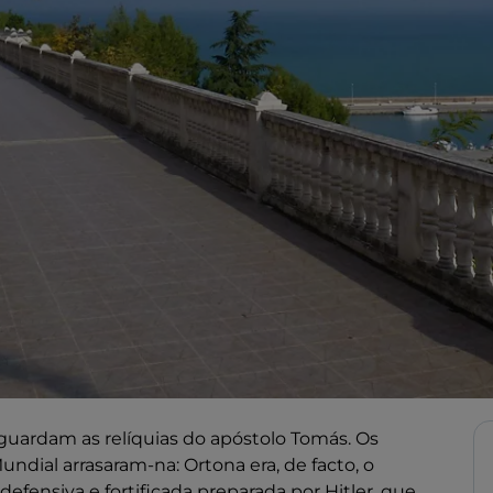
uardam as relíquias do apóstolo Tomás. Os
ial arrasaram-na: Ortona era, de facto, o
a defensiva e fortificada preparada por Hitler, que