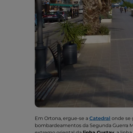
Em Ortona, ergue-se a
Catedral
onde se g
bombardeamentos da Segunda Guerra Mund
extremo oriental da
linha Gustav
, a linh