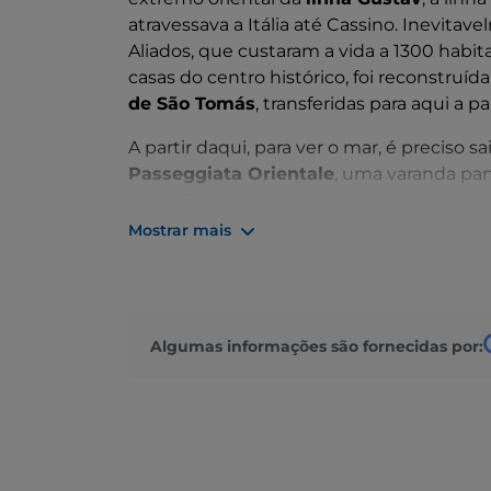
atravessava a Itália até Cassino. Inevitav
Aliados, que custaram a vida a 1300 habit
casas do centro histórico, foi reconstruíd
de São Tomás
, transferidas para aqui a p
A partir daqui, para ver o mar, é preciso sa
Passeggiata Orientale
, uma varanda pan
olhar. Para nadar, é preciso caminhar u
elevada. No entanto, uma vez na costa, há
Mostrar mais
facto, é a primeira povoação da
Costa dei
estruturas de madeira
outrora utilizadas 
Antes de sair de Ortona, não se esqueça 
Algumas informações são fornecidas por:
Castelo Aragonês
.