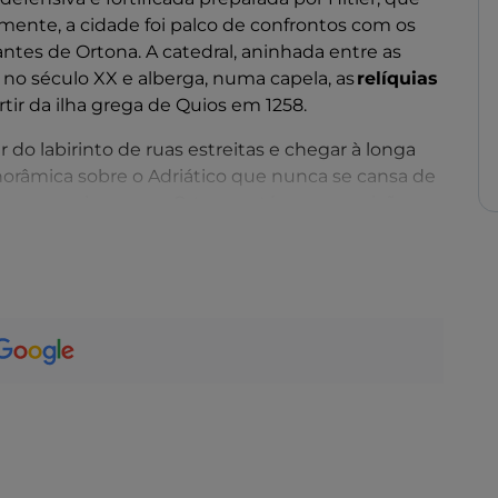
elmente, a cidade foi palco de confrontos com os
antes de Ortona. A catedral, aninhada entre as
a no século XX e alberga, numa capela, as
relíquias
artir da ilha grega de Quios em 1258.
ir do labirinto de ruas estreitas e chegar à longa
orâmica sobre o Adriático que nunca se cansa de
m pouco mais porque Ortona está numa posição
 20 quilómetros de praias disponíveis. Ortona, de
 Trabocchi
, marcada pelas características
para a pesca.
de tomar um aperitivo com a vista inesquecível do