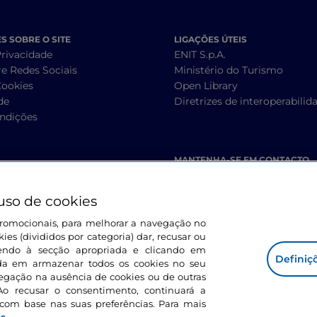
 SOBRE O SITE
LIGAÇÕES ÚTEIS
Privacidade
ENIT S.p.A.
re Redes Sociais
Ministério do Turismo
Cookies
Open Library
de
Diretrizes de interoperabilid
ndições
MANTENHA-SE EM CONTACTO
uso de cookies
s promocionais, para melhorar a navegação no
ies (divididos por categoria) dar, recusar ou
endo à secção apropriada e clicando em
Definiç
corda em armazenar todos os cookies no seu
vegação na ausência de cookies ou de outras
Ao recusar o consentimento, continuará a
com base nas suas preferências. Para mais