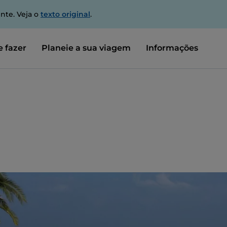
nte. Veja o
texto original
.
 fazer
Planeie a sua viagem
Informações