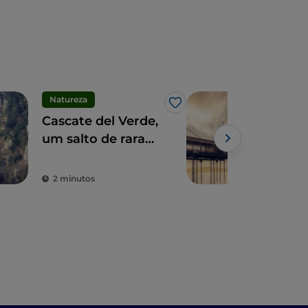
Natureza
Mar
Gosto
Cascate del Verde,
Em 
um salto de rara
lon
beleza nos
Tra
Apeninos
2 minutos
3 m