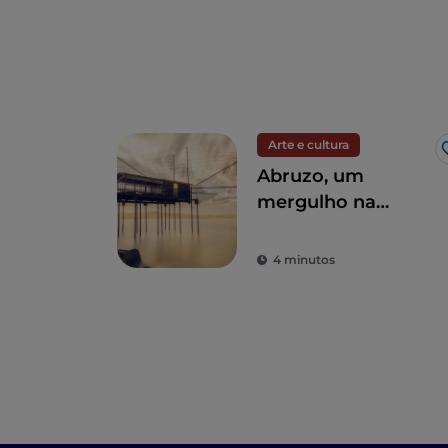
Arte e cultura
Abruzo, um
mergulho na
natureza entre o
mar e as
4 minutos
montanhas