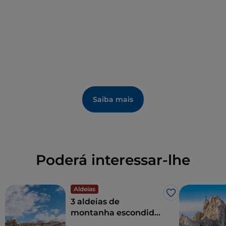
Saiba mais
Poderá interessar-lhe
Aldeias
Gosto
3 aldeias de
montanha escondidas
para descobrir em