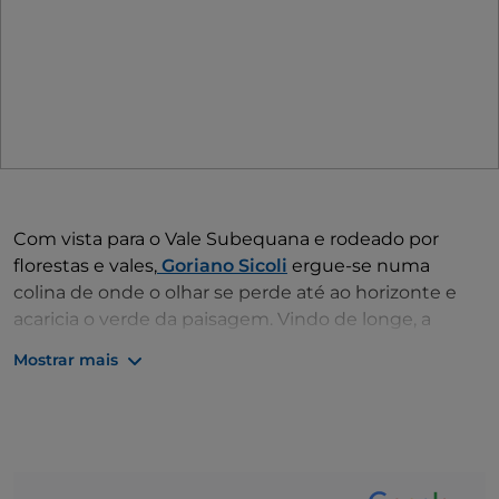
Com vista para o Vale Subequana e rodeado por
florestas e vales,
Goriano Sicoli
ergue-se numa
colina de onde o olhar se perde até ao horizonte e
acaricia o verde da paisagem. Vindo de longe, a
primeira coisa que se nota é a imponente torre do
Mostrar mais
campanário, outrora uma sentinela para a defesa do
território: o campanário ergue-se, de facto,
juntamente com a bonita igreja paroquial, sobre o
que outrora foi o antigo castelo. A
aldeia
e as suas
casas acompanham o declive e estavam protegidas