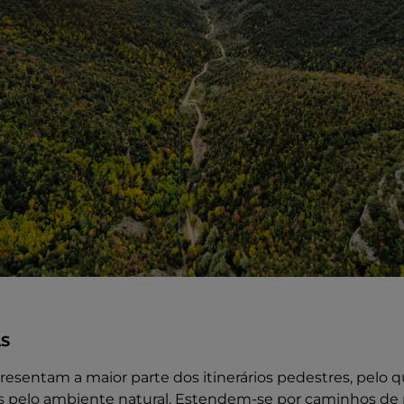
AS
esentam a maior parte dos itinerários pedestres, pelo q
os pelo ambiente natural. Estendem-se por caminhos de mu