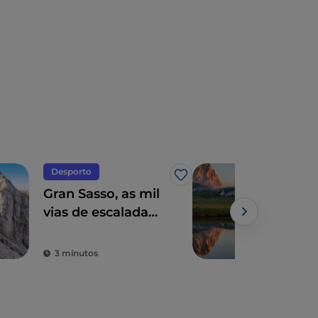
Desporto
Des
Gosto
Gran Sasso, as mil
Ca
base License
vias de escalada
Imp
em Abruzo
esq
3 minutos
4 m