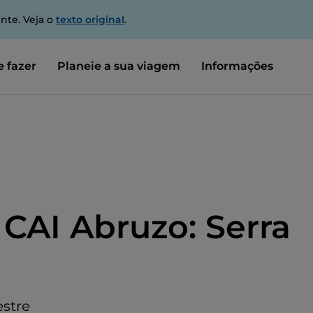
nte. Veja o
texto original
.
 fazer
Planeie a sua viagem
Informações
 CAI Abruzo: Serra
stre