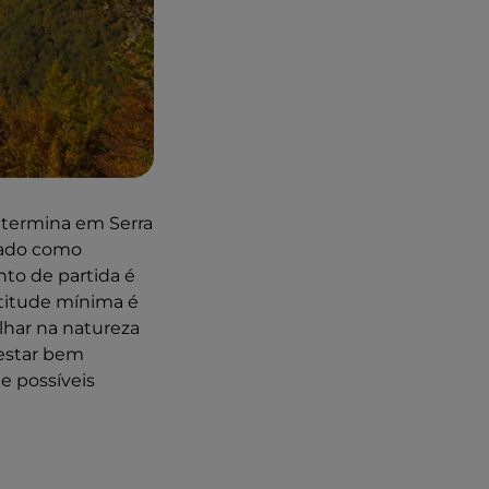
e termina em Serra
cado como
nto de partida é
ltitude mínima é
har na natureza
 estar bem
e possíveis