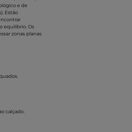
ológico e de
). Estão
encontrar
 equilíbrio. Os
ssar zonas planas
equados.
o calçado.