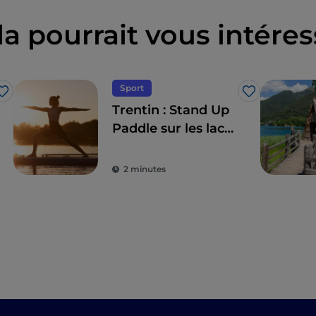
la pourrait vous intéres
Sport
J’aime
J’aime
Trentin : Stand Up
Paddle sur les lacs,
« l'autre surf »
2 minutes