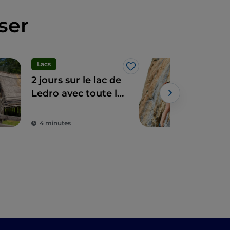
ser
Lacs
Nat
J’aime
2 jours sur le lac de
Dans
Ledro avec toute la
esc
famille, entre
sur 
campings verts,
Nem
4 minutes
3 m
pistes cyclables et
nature préservée