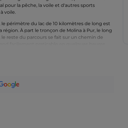
 pour la pêche, la voile et d'autres sports
à voile.
 le périmètre du lac de 10 kilomètres de long est
la région. À part le tronçon de Molina à Pur, le long
le reste du parcours se fait sur un chemin de
e rend facilement praticable en quelques heures.
n réservant sur place des pédalos, des canoës ou
ion.
 Ledro
, dotée d'une aire de jeux et d'un mini-golf ,
t dispose de courts de tennis et de beach-volley ,
es tables de pique-nique ,
Pur
, avec son espace
e pattes.
lité est célèbre pour la découverte d'une vaste
ées sur la rive orientale du lac, à la hauteur de