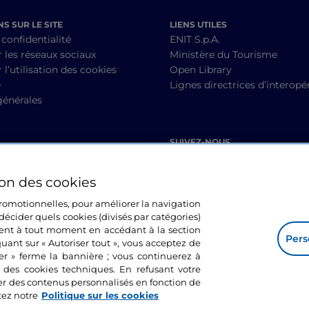
S SUR LE SITE
LIENS UTILES
 confidentialité
ENIT S.p.A.
r les réseaux sociaux
Ministère du Tourisme
 l’utilisation des cookies
Open Library
é
Lignes directrices d’interopér
générales
SUIVEZ-NOUS
ion des cookies
 promotionnelles, pour améliorer la navigation
décider quels cookies (divisés par catégories)
ment à tout moment en accédant à la section
Pers
quant sur « Autoriser tout », vous acceptez de
mer » ferme la bannière ; vous continuerez à
n des cookies techniques. En refusant votre
er des contenus personnalisés en fonction de
tez notre
Politique sur les cookies