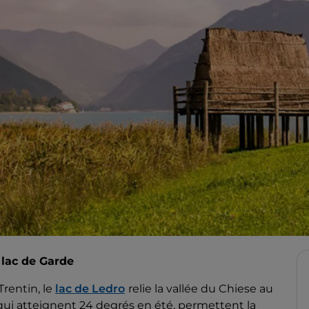
e lac de Garde
Trentin, le
lac de Ledro
relie la vallée du Chiese au
qui atteignent 24 degrés en été, permettent la