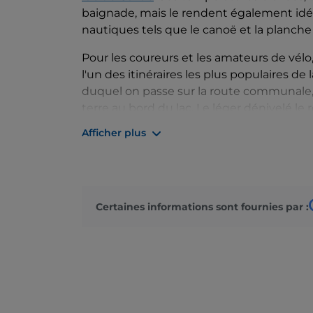
baignade, mais le rendent également idéal
nautiques tels que le canoë et la planche 
Pour les coureurs et les amateurs de vélo,
l'un des itinéraires les plus populaires de 
duquel on passe sur la route communale, 
terre au bord du lac. Le léger dénivelé l
Vous pouvez également traverser le lac e
Afficher plus
des bateaux dans l'un des points de locat
Quatre plages sont accessibles :
Pieve di
Molina di Ledro
, qui est la plus grande e
Mezzolago
, avec un ponton flottant et d
Certaines informations sont fournies par :
vert et un espace dédié aux amis à quatr
En plus de ses beautés naturelles, la loca
zone de palafittes de l'âge du bronze, situ
l'émissaire Ponale.