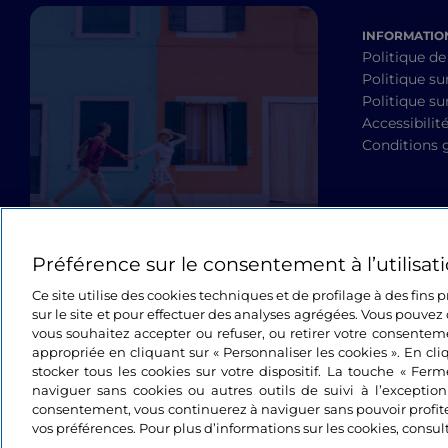
INFORMATION
Politique de
Politique su
Politique sur
Accessibilit
Conditions 
Préférence sur le consentement à l’utilisat
Ce site utilise des cookies techniques et de profilage à des fins
sur le site et pour effectuer des analyses agrégées. Vous pouvez 
vous souhaitez accepter ou refuser, ou retirer votre consente
appropriée en cliquant sur « Personnaliser les cookies ». En cli
stocker tous les cookies sur votre dispositif. La touche « Fer
naviguer sans cookies ou autres outils de suivi à l’exceptio
consentement, vous continuerez à naviguer sans pouvoir profit
vos préférences. Pour plus d’informations sur les cookies, consul