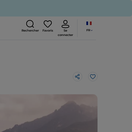
FR
Rechercher
Favoris
Se
connecter
J’aime