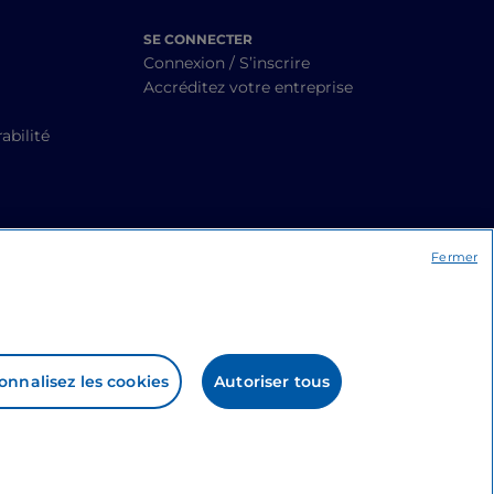
SE CONNECTER
Connexion / S’inscrire
Accréditez votre entreprise
abilité
Fermer
onnalisez les cookies
Autoriser tous