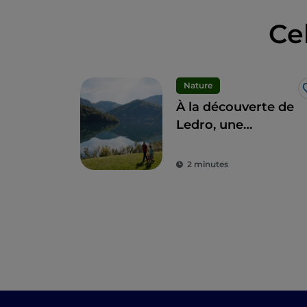
Ce
Nature
À la découverte de
Ledro, une
destination idéale
pour des vacances
2 minutes
en famille