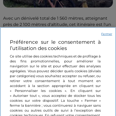
Avec un dénivelé total de 1 560 mètres, atteignant
près de 2 100 mètres d'altitude, cet itinéraire est l'un
des plus difficiles et des plus spectaculaires. Le
Fermer
parcours s'étend sur 36,5 km dans le
parc Adamello
Préférence sur le consentement à
Brenta
à partir de la gare du village de
Caldes
. Le
l’utilisation des cookies
parcours traverse quelques vignobles pour ensuite
entreprendre une longue montée sur gravier
Ce site utilise des cookies techniques et de profilage à
des fins promotionnelles, pour améliorer la
jusqu'au sommet du
mont Peller
. L'effort du dernier
navigation sur le site et pour effectuer des analyses
tronçon escarpé en montée sera récompensé par le
agrégées. Vous pouvez décider quels cookies (divisés
spectacle unique des
Dolomites de Brenta
dont les
par catégories) vous souhaitez accepter ou refuser, ou
sommets, l'un après l'autre, apparaissent à l'horizon.
retirer votre consentement à tout moment en
accédant à la section appropriée en cliquant sur
Une fois atteint
Malga Tassula
, la descente se
« Personnaliser les cookies ». En cliquant sur
poursuit rapidement, à travers des virages immergés
« Autoriser tout », vous acceptez de stocker tous les
dans certains tronçons dans la forêt, vers la fin du
cookies sur votre dispositif. La touche « Fermer »
parcours.
ferme la bannière ; vous continuerez à naviguer sans
cookies ou autres outils de suivi à l’exception des
cookies techniques. En refusant votre consentement,