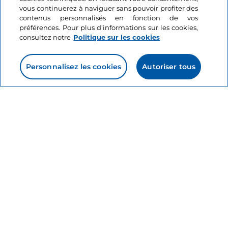
Cela pourrait vous intéresser
vous continuerez à naviguer sans pouvoir profiter des
contenus personnalisés en fonction de vos
préférences. Pour plus d’informations sur les cookies,
consultez notre
Politique sur les cookies
Villages
J’aime
À la découverte des
plus beaux villages du
Personnalisez les cookies
Autoriser tous
Trentin
9 minutes
Informations sur le site
Liens utiles