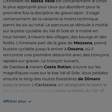
L'itinéraire de
Bassa Valle
est certainement le choix
le plus approprié pour ceux qui abordent pour la
première fois la discipline de gravel alpin : il s'agit
certainement de la variante la moins technique
parmi les six au total. Le parcours se déroule à moitié
sur la piste cyclable du Val di Sole et à moitié en
tout-terrain, à travers des villages, des bourgs et des
forêts. L'itinéraire part de la gare de
Mezzana
, prend
la piste cyclable jusqu'à arriver à
Ossana
, où il
rencontre une première descente avec des tronçons
rapides sur gravier. Le tronçon suivant,
de Daolasa
à
travers
Costa Rotian
, s'ouvre sur les
magnifiques vues sur le bas Val di Sole. Vous pédalez
ensuite le long des routes forestières
de Dimaro
jusqu'à arriver à
Cavizzana
, en atteignant le point le
plus bas où commence la
piste cyclable du Val di
Sole
.
Afficher plus