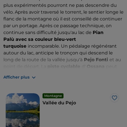
plus expérimentés pourront ne pas descendre du
vélo. Après avoir traversé le torrent, le sentier longe le
flanc de la montagne où il est conseillé de continuer
par un portage. Après ce passage technique, on
continue sans difficulté jusqu'au lac de
Pian
Palù avec sa couleur bleu-vert
turquoise
incomparable. Un pédalage régénérant
autour du lac, anticipe le tronçon qui descend le
long de la route de la vallée jusqu'à
Pejo Fonti
et au
point de départ. La
piste cyclable
d'
Ossana
peut
représenter une bonne alternative au tronçon final.
Afficher plus
Montagne
J’aim
Vallée du Pejo