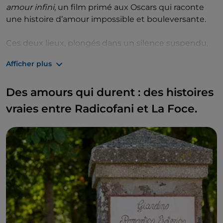
amour infini
, un film primé aux Oscars qui raconte
une histoire d’amour impossible et bouleversante.
Ces deux lieux, plongés dans un silence suspendu,
sont aujourd'hui des destinations idéales pour ceux
Afficher plus
qui recherchent un voyage dans le temps et dans
les émotions. En les visitant, il est impossible de ne
Des amours qui durent : des histoires
pas ressentir la magie d'une terre qui ne cesse de
faire tomber les gens amoureux.
vraies entre Radicofani et La Foce.