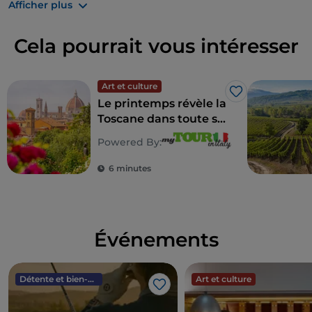
Afficher plus
tout droit sortis d'un tableau, chaque visite se
transforme en une promenade romantique à travers
Cela pourrait vous intéresser
l'histoire et la beauté.
Ici, l’amour prend mille formes – et toutes trouvent
leur place dans un paysage qui semble avoir été créé
Art et culture
J’aime
Le printemps révèle la
pour le préserver.
Toscane dans toute sa
splendeur
Powered By:
6 minutes
Événements
Détente et bien-être
Art et culture
J’aime