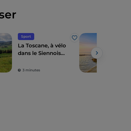
ser
Sport
Mer
J’aime
La Toscane, à vélo
Cala
dans le Siennois
pla
entre vins et eaux
cœu
thermales
Ma
3 minutes
3 m