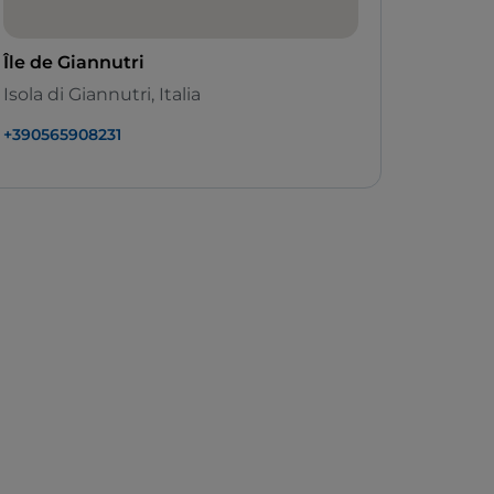
Île de Giannutri
Isola di Giannutri, Italia
+390565908231