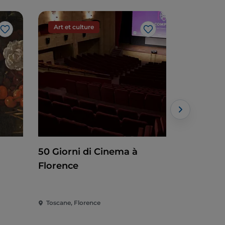
Art et culture
Art et cu
J’aime
J’aime
50 Giorni di Cinema à
Baselitz. 
Florence
Toscane, Florence
Toscane, Fl