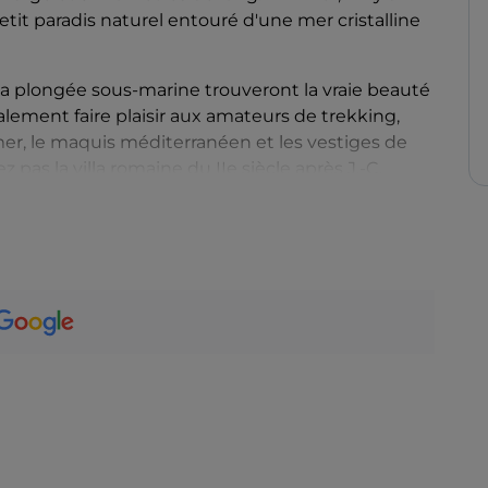
tit paradis naturel entouré d'une mer cristalline
a plongée sous-marine trouveront la vraie beauté
galement faire plaisir aux amateurs de trekking,
 mer, le maquis méditerranéen et les vestiges de
as la villa romaine du IIe siècle après J.-C.
o di Capel Rosso
, le point culminant de l'île. Avec
ouvrir les falaises rocheuses, les grottes marines
palmatoio
. Arrêtez-vous également pour un
i Scirocco, Cala dei Grottoni
. À
Punta Scaletta
se
e long des routes migratoires, pour la plus grande
st pas un hasard si elle est également connue sous
 grande colonie de goélands argentés qui y vit.