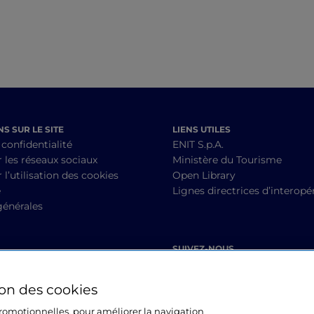
S SUR LE SITE
LIENS UTILES
 confidentialité
ENIT S.p.A.
r les réseaux sociaux
Ministère du Tourisme
 l’utilisation des cookies
Open Library
é
Lignes directrices d’interopér
générales
SUIVEZ-NOUS
ion des cookies
 promotionnelles, pour améliorer la navigation