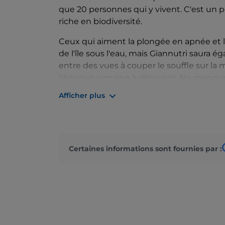
que 20 personnes qui y vivent. C'est un pe
riche en biodiversité.
Ceux qui aiment la plongée en apnée et l
de l'île sous l'eau, mais Giannutri saura é
entre des vues à couper le souffle sur la
l'époque romaine à découvrir. Ne manquez p
Afficher plus
Pour une vue inégalée, rejoignez le
Poggi
une excursion en bateau, vous pourrez déc
et les plages de
Cala Maestra et Cala S
plongeon à
Cala Volo di Notte, Caletta d
trouvent les restes d'une coque romaine.
Certaines informations sont fournies par :
De nombreux oiseaux s'arrêtent sur l'île l
joie des amateurs d'
ornithologie
. Ce n'e
le nom d'île des Mouettes en raison de la