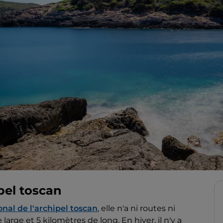
ipel toscan
onal de l'archipel toscan
, elle n'a ni routes ni
rge et 5 kilomètres de long. En hiver, il n'y a