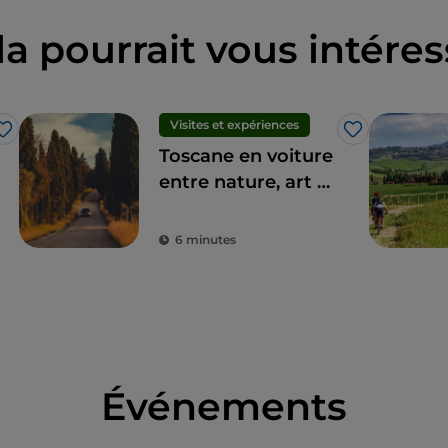
la pourrait vous intéres
Visites et expériences
J’aime
J’aime
Toscane en voiture
entre nature, art et
saveurs uniques
6 minutes
Événements