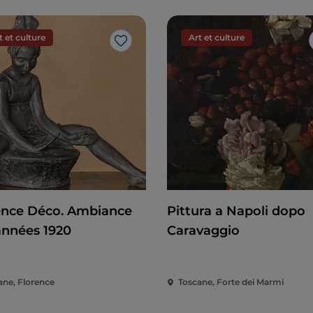
t et culture
Art et culture
J’aime
ence Déco. Ambiance
Pittura a Napoli dopo
années 1920
Caravaggio
ane, Florence
Toscane, Forte dei Marmi