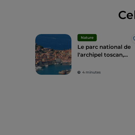
Ce
Nature
Le parc national de
l'archipel toscan,
une mer
paradisiaque
4 minutes