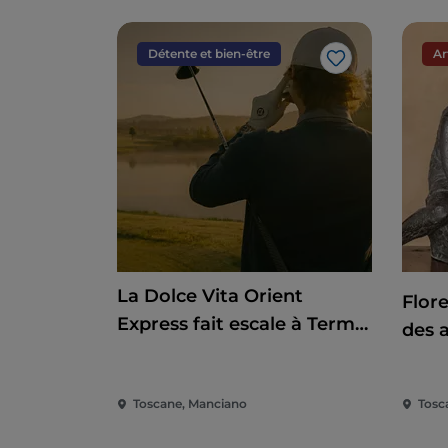
Détente et bien-être
Ar
J’aime
La Dolce Vita Orient
Flor
Express fait escale à Terme
des 
di Saturnia
Toscane, Manciano
Tosc