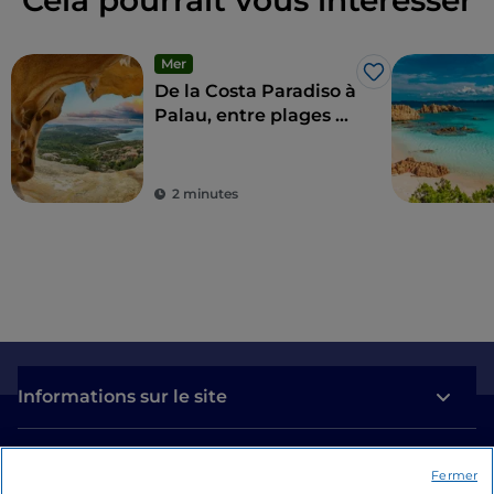
Cela pourrait vous intéresser
Mer
J’aime
De la Costa Paradiso à
Palau, entre plages et
culture
2 minutes
Informations sur le site
Liens utiles
Fermer