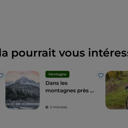
la pourrait vous intéres
Montagne
J’aime
J’aime
Dans les
montagnes près de
Turin : que visiter
2 minutes