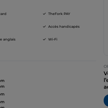
card
TheFork PAY
Accès handicapés
e anglais
Wi-Fi
O
V
l
 pm
a
 pm
 pm
 pm
 pm