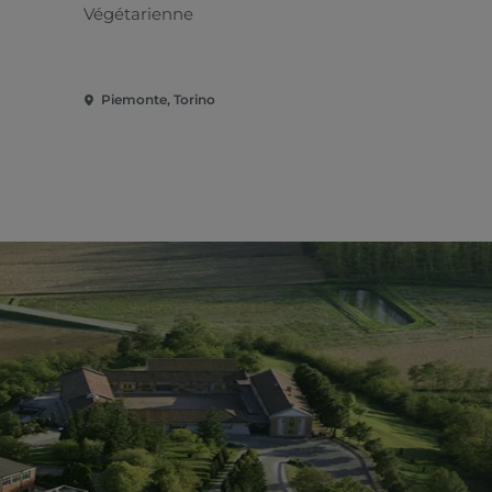
Pizzeria
Végétarienne
Piémontais
Piemonte, Torino
Piemonte, 