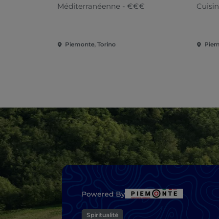
Méditerranéenne - €€€
Cuisin
Piemonte, Torino
Piem
Powered By
Spiritualité