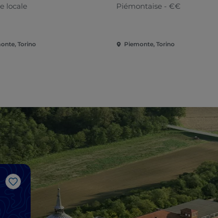
e locale
Piémontaise - €€
onte, Torino
Piemonte, Torino
J’aime