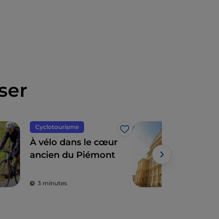
ser
Cyclotourisme
Art 
J’aime
À vélo dans le cœur
Le 
ancien du Piémont
ent
hist
lass
3 minutes
5 m