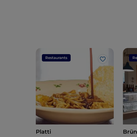
Restaurants
Re
J’aime
Platti
Brün