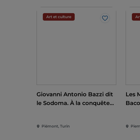
Art et culture
Ar
J’aime
Giovanni Antonio Bazzi dit
Les 
le Sodoma. À la conquête
Bac
de la Renaissance
Piémont, Turin
Piem