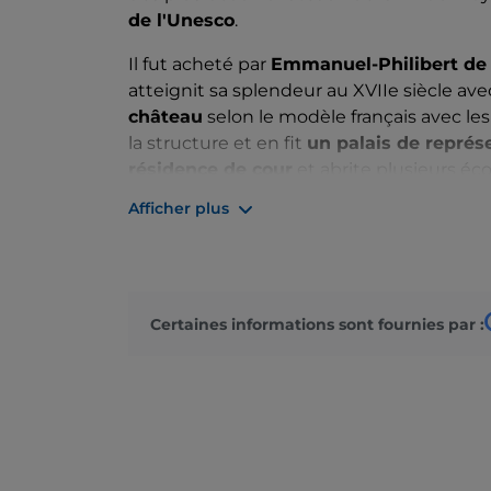
de l'Unesco
.
Il fut acheté par
Emmanuel-Philibert de
atteignit sa splendeur au XVIIe siècle av
château
selon le modèle français avec les d
la structure et en fit
un palais de représ
résidence de cour
et abrite plusieurs éc
universelle, jusqu'à devenir le siège univer
Afficher plus
polytechnique de Turin. Il est possible d
les salles intérieures, dont celles de l'
étag
salle des colonnes
avec les six colonnes
chaussée.
Certaines informations sont fournies par :