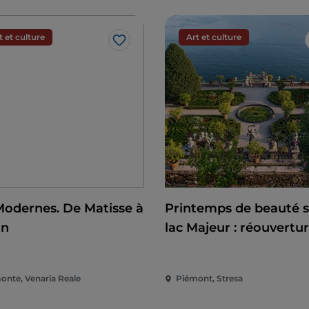
t et culture
Art et culture
J’aime
Modernes. De Matisse à
Printemps de beauté s
on
lac Majeur : réouvertu
des îles Borromées et 
Villa Taranto
onte, Venaria Reale
Piémont, Stresa