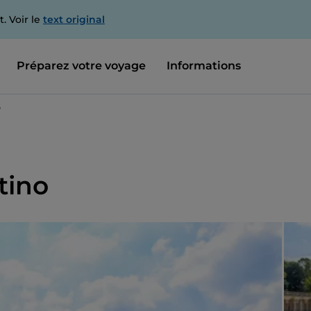
. Voir le
text original
Préparez votre voyage
Informations
o
tino