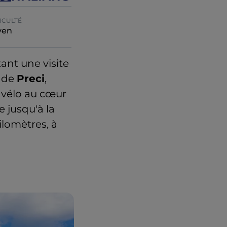
ICULTÉ
yen
ant une visite
i de
Preci
,
à vélo au cœur
e jusqu'à la
ilomètres, à