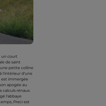
u un court
tale de saint
une petite colline
 l'intérieur d'une
lie, est immergée
 son apogée au
es calculs rénaux.
gé l'abbaye
temps, Preci est