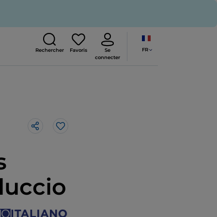
FR
Rechercher
Favoris
Se
connecter
J’aime
s
lluccio