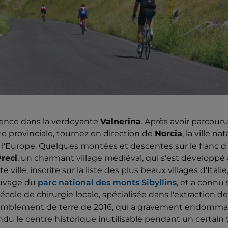
nce dans la verdoyante
Valnerina
. Après avoir parcour
te provinciale, tournez en direction de
Norcia
, la ville na
 l'Europe. Quelques montées et descentes sur le flanc d'
reci
, un charmant village médiéval, qui s'est développé à
te ville, inscrite sur la liste des plus beaux villages d'Ita
auvage du
parc national des monts Sibyllins
, et a connu
l'école de chirurgie locale, spécialisée dans l'extraction d
remblement de terre de 2016, qui a gravement endomma
endu le centre historique inutilisable pendant un certain 