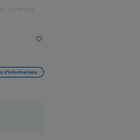
s, qui atteint
 beauté du
esse de la chance
to
, avec la statue
J’aime
ompagner le
le nom d'une
 la viande.
s d’informations