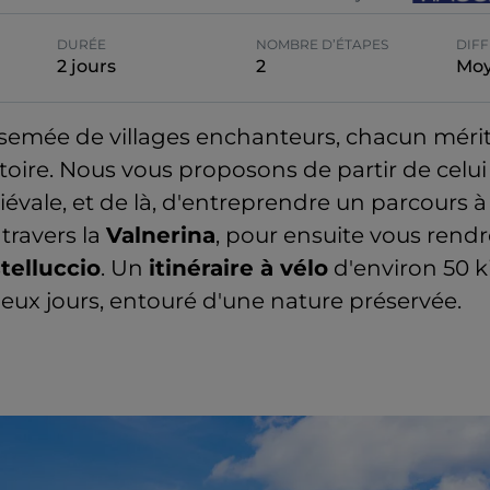
DURÉE
NOMBRE D’ÉTAPES
DIFF
2 jours
2
Mo
arsemée de villages enchanteurs, chacun mérit
stoire. Nous vous proposons de partir de celu
évale, et de là, d'entreprendre un parcours 
à travers la
Valnerina
, pour ensuite vous rendr
telluccio
. Un
itinéraire à vélo
d'environ 50 k
eux jours, entouré d'une nature préservée.