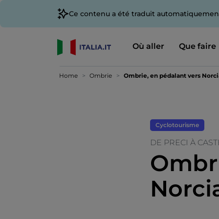
Ce contenu a été traduit automatiquement
Où aller
Que faire
Home
Ombrie
Ombrie, en pédalant vers Norcia
Cyclotourisme
DE PRECI À CAS
Ombri
Norcia