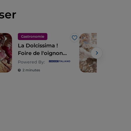
ser
Gastronomie
Art 
J’aime
La Dolcissima !
Lom
Foire de l'oignon
10 t
rouge de Breme
déc
Powered By:
Mila
2 minutes
2 m
env