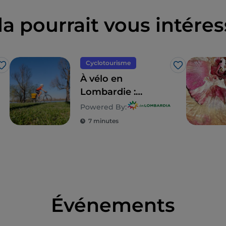
la pourrait vous intéres
Cyclotourisme
J’aime
J’aime
À vélo en
Lombardie :
10 itinéraires en
Powered By:
famille
7 minutes
Événements