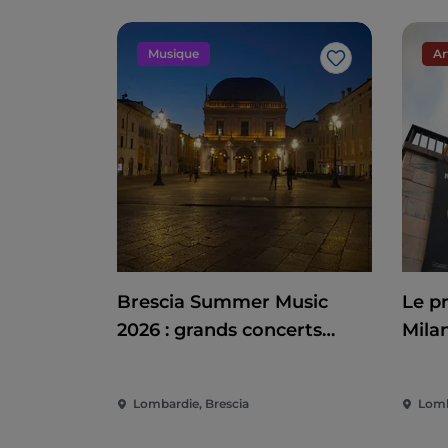
Musique
Ar
J’aime
Brescia Summer Music
Le p
2026 : grands concerts
Mila
d'été entre Campo Marte
du XX
et Piazza Loggia
poli
Lombardie, Brescia
Lomb
inte