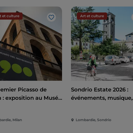
t et culture
Art et culture
J’aime
remier Picasso de
Sondrio Estate 2026 :
n : exposition au Musée
événements, musique,
e siècle entre art,
cinéma et divertissem
tique et engagement
au cœur de la ville
ardie, Milan
Lombardie, Sondrio
rnational