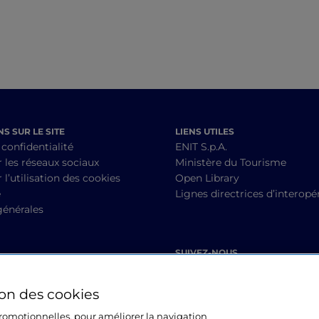
S SUR LE SITE
LIENS UTILES
 confidentialité
ENIT S.p.A.
r les réseaux sociaux
Ministère du Tourisme
 l’utilisation des cookies
Open Library
é
Lignes directrices d’interopér
générales
SUIVEZ-NOUS
ion des cookies
 promotionnelles, pour améliorer la navigation