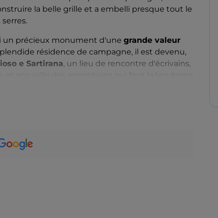
nstruire la belle grille et a embelli presque tout le
 serres.
ui un précieux monument d'une
grande valeur
splendide résidence de campagne, il est devenu,
oioso e Sartirana
, un lieu de rencontre d'écrivains,
, et accueille des expositions qui font la tendance
re pays.