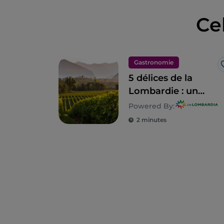
Ce
Gastronomie
5 délices de la
Lombardie : un
territoire à
Powered By:
savourer
2 minutes
absolument