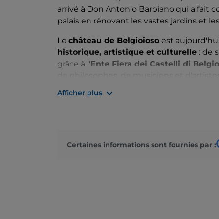
arrivé à Don Antonio Barbiano qui a fait co
palais en rénovant les vastes jardins et les
Le
château de Belgioioso
est aujourd'h
historique, artistique et culturelle
: de 
grâce à l'
Ente Fiera dei Castelli di Belgi
de philosophes, de musiciens et d'artistes
et racontent l'histoire du costume de not
Afficher plus
Certaines informations sont fournies par :