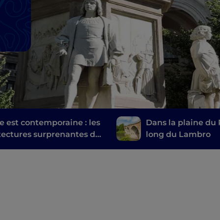
lie est contemporaine : les
Dans la plaine du 
tectures surprenantes de
long du Lambro
ano à Rome