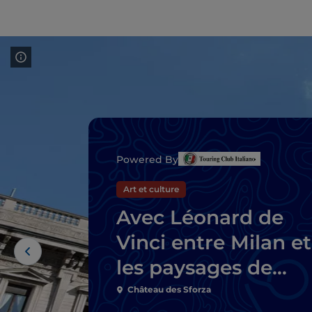
Powered By
Art et culture
Avec Léonard de
Vinci entre Milan et
les paysages de
l'Adda
Château des Sforza