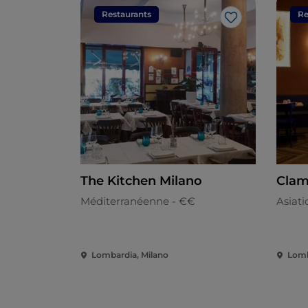
Restaurants
Re
J’aime
The Kitchen Milano
Clam
Méditerranéenne - €€
Asiat
Lombardia, Milano
Lomb