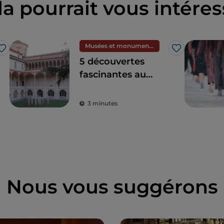
la pourrait vous intéres
Musées et monuments
J’aime
J’aime
5 découvertes
fascinantes au
Musée national des
sciences et de la
3 minutes
technologie
Léonard de Vinci à
Milan
Nous vous suggérons