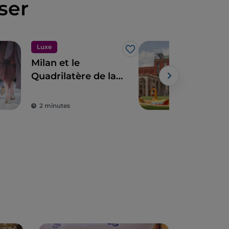
ser
Luxe
J’aime
Milan et le
À Mi
Quadrilatère de la
des
Mode
ren
Tri
2 minutes
2 m