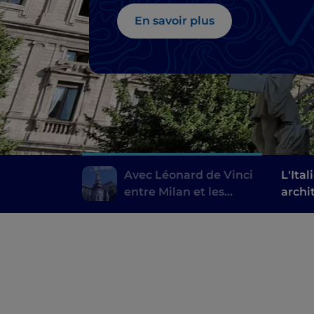
En savoir plus
Avec Léonard de Vinci
L'Ita
entre Milan et les
archi
paysages de l'Adda
Bolz