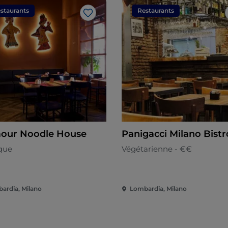
staurants
Restaurants
J’aime
our Noodle House
Panigacci Milano Bistr
ique
Végétarienne - €€
ardia, Milano
Lombardia, Milano