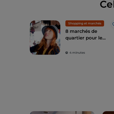
Ce
Shopping et marchés
8 marchés de
quartier pour le
shopping à Milan :
mode exclusive à
4 minutes
petits prix