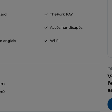
card
TheFork PAY
Accès handicapés
e anglais
Wi-Fi
O
V
l
 pm
a
mé