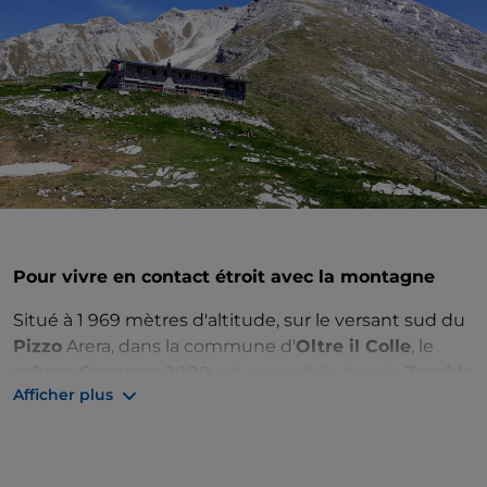
Pour vivre en contact étroit avec la montagne
Situé à 1 969 mètres d'altitude, sur le versant sud du
Pizzo
Arera, dans la commune d'
Oltre il Colle
, le
refuge Capanna 2000
est accessible depuis
Zambla
Afficher plus
alta
. Vous arrivez en voiture jusqu'à la localité de
Plassa pendant les mois d'hiver et jusqu'à
1 600 mètres d'altitude pendant les mois d'été, où
vous pourrez vous garer confortablement sous les