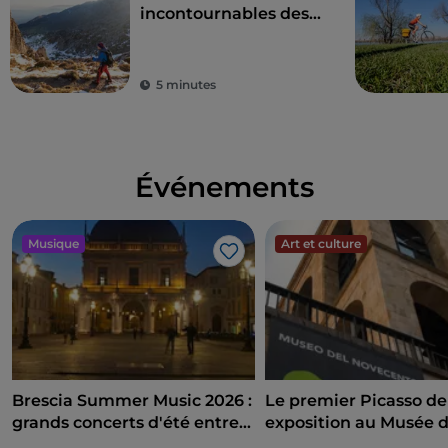
incontournables des
Alpes Orobie
bergamasques
5 minutes
Événements
Musique
Art et culture
J’aime
Brescia Summer Music 2026 :
Le premier Picasso de 
grands concerts d'été entre
exposition au Musée 
Campo Marte et Piazza
siècle entre art, politi