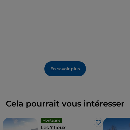
recommandons au printemps et en été le «
Sentiero
dei Fiori
», une excursion facile en boucle dans la
nature, au milieu des fleurs de montagne. Plusieurs
autres excursions peuvent être effectuées à partir
du refuge, notamment le périple de l'Arera, Cima
Corna Piana, Cima Valmora, Cima Grem, Monte Vetro,
Cima Menna et les
lacs jumeaux
, des lacs originaux
du même nom, maintenant incorporés dans un seul
grand miroir d'eau artificielle.
En savoir plus
Cela pourrait vous intéresser
Montagne
J’aime
Les 7 lieux