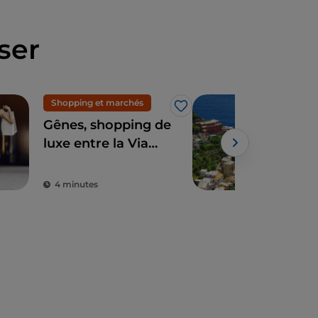
ser
Shopping et marchés
Gas
J’aime
Gênes, shopping de
La 
luxe entre la Via
et 
Roma et la Galerie
Powe
Mazzini
4 minutes
5 m