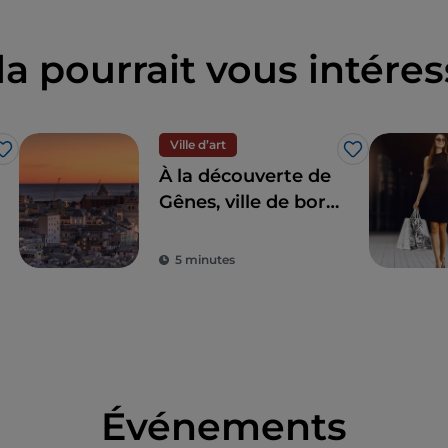
la pourrait vous intéres
Ville d’art
J’aime
J’aime
À la découverte de
Gênes, ville de bord
de mer à l'histoire
glorieuse
5 minutes
Événements