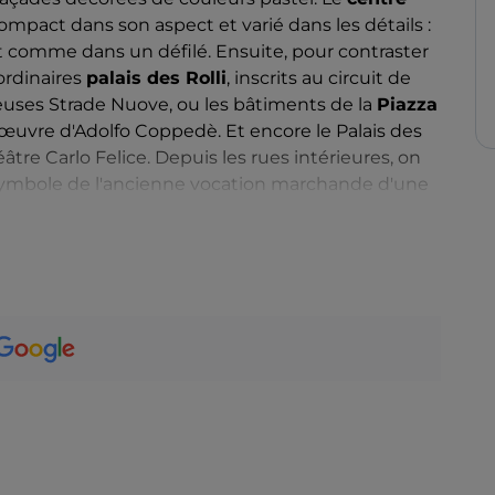
mpact dans son aspect et varié dans les détails :
nt comme dans un défilé. Ensuite, pour contraster
aordinaires
palais des Rolli
, inscrits au circuit de
neuses Strade Nuove, ou les bâtiments de la
Piazza
 œuvre d'Adolfo Coppedè. Et encore le Palais des
âtre Carlo Felice. Depuis les rues intérieures, on
 symbole de l'ancienne vocation marchande d'une
utre part, comme en témoignent les architectures
fait du vieux port l'un des pôles culturels les