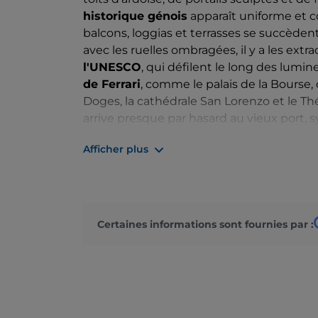
historique génois
apparaît uniforme et co
balcons, loggias et terrasses se succède
avec les ruelles ombragées, il y a les extr
l'UNESCO
, qui défilent le long des lumi
de Ferrari
, comme le palais de la Bourse,
Doges, la cathédrale San Lorenzo et le Thé
arrive presque par hasard au vieux port,
part et de la renaissance de la ville d'a
Afficher plus
modernes conçues par Renzo Piano qui ont 
plus attrayants de Gênes.
Certaines informations sont fournies par :