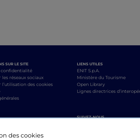
S SUR LE SITE
LIENS UTILES
 confidentialité
ENIT S.p.A.
r les réseaux sociaux
Ministère du Tourisme
 l’utilisation des cookies
Open Library
é
Lignes directrices d’interopér
générales
SUIVEZ-NOUS
ion des cookies