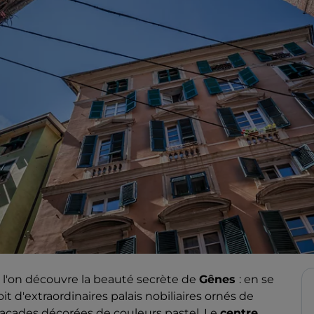
l'on découvre la beauté secrète de
Gênes
: en se
it d'extraordinaires palais nobiliaires ornés de
e façades décorées de couleurs pastel. Le
centre