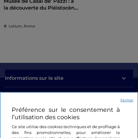
Musée de Casal de' Pazzi : à
la découverte du Pléistocène
à travers un parcours
multisensoriel
Latium, Rome
Informations sur le site
Liens utiles
Fermer
Préférence sur le consentement à
Se connecter
l’utilisation des cookies
Suivez-nous
Ce site utilise des cookies techniques et de profilage à
des fins promotionnelles, pour améliorer la