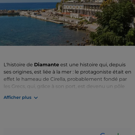
L'histoire de
Diamante
est une histoire qui, depuis
ses origines, est liée à la mer : le protagoniste était en
effet le hameau de Cirella, probablement fondé par
les Grecs, qui, grâce à son port, est devenu un pôle
commercial
très important
. Perle de la mer
Afficher plus
Tyrrhénienne, au cœur de la Riviera dei Cedri, le lien
de Diamante avec la mer est encore très fort, en
raison de la
beauté de ses plages
, ornées de falaises
volcaniques et de criques enchanteresses, mais
surtout en raison de l'histoire qui les unit depuis