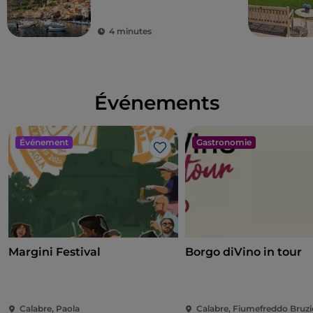
fiscaux pour
améliorer sa qualité
4 minutes
de vie
Événements
Événement
Gastronomie
J’aime
Margini Festival
Borgo diVino in tour
Calabre, Paola
Calabre, Fiumefreddo Bruzi