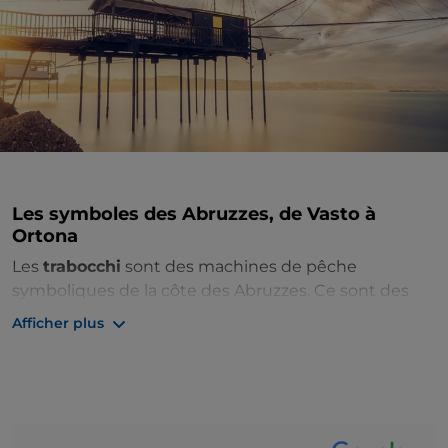
Les symboles des Abruzzes, de Vasto à
Ortona
Les
trabocchi
sont des machines de pêche
symboliques de la côte des Abruzzes. Ce sont des
constructions en bois suspendues au-dessus de
Afficher plus
l'eau et reliées au continent par une passerelle. Ils
remontent aux Phéniciens et il en reste une
trentaine le long de la
Côte des Trabocchi entre
Vasto et Ortona
.