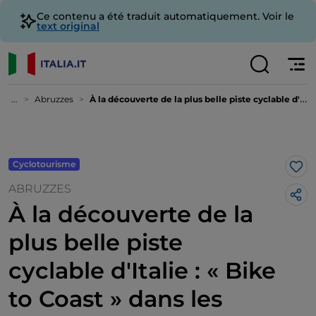
Ce contenu a été traduit automatiquement. Voir le
text original
...
Abruzzes
À la découverte de la plus belle piste cyclable d'Italie : « Bike to Coast » dans les Abruzzes
Cyclotourisme
J’a
ABRUZZES
À la découverte de la
plus belle piste
cyclable d'Italie : « Bike
to Coast » dans les