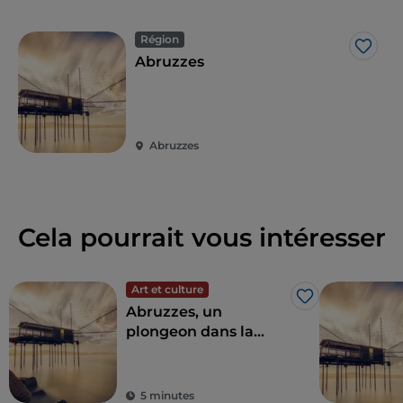
Région
J’aim
Abruzzes
Abruzzes
Cela pourrait vous intéresser
Art et culture
J’aime
Abruzzes, un
plongeon dans la
nature entre mer et
montagne
5 minutes