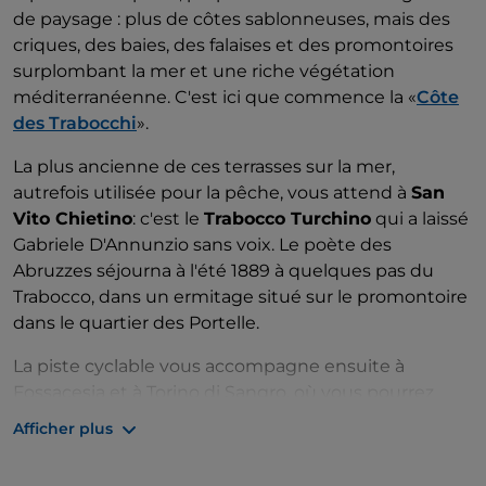
de paysage : plus de côtes sablonneuses, mais des
criques, des baies, des falaises et des promontoires
surplombant la mer et une riche végétation
méditerranéenne. C'est ici que commence la «
Côte
des Trabocchi
».
La plus ancienne de ces terrasses sur la mer,
autrefois utilisée pour la pêche, vous attend à
San
Vito Chietino
: c'est le
Trabocco Turchino
qui a laissé
Gabriele D'Annunzio sans voix. Le poète des
Abruzzes séjourna à l'été 1889 à quelques pas du
Trabocco, dans un ermitage situé sur le promontoire
dans le quartier des Portelle.
La piste cyclable vous accompagne ensuite à
Fossacesia et à Torino di Sangro, où vous pourrez
passer quelques heures de détente immergés dans
Afficher plus
la
réserve naturelle régionale Lecceta de Torino di
Sangro
avec ses 175 hectares riches en sentiers