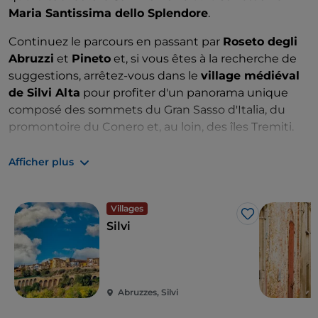
Maria Santissima dello Splendore
.
Continuez le parcours en passant par
Roseto degli
Abruzzi
et
Pineto
et, si vous êtes à la recherche de
suggestions, arrêtez-vous dans le
village médiéval
de Silvi Alta
pour profiter d'un panorama unique
composé des sommets du Gran Sasso d'Italia, du
promontoire du Conero et, au loin, des îles Tremiti.
En chemin, vous pouvez également vous arrêter à la
Afficher plus
Tour del Cerrano
, l'une des anciennes tours côtières
du Royaume de Naples, construite vers 1568 sur le
site de l'ancien port d'Atri. La tour est située dans
Villages
J’aime
une zone marine protégée entre la mer, les dunes
Silvi
de sable et la pinède où, entre avril et mai, niche le
Fratino, un petit oiseau rare dont il n'existe qu'entre
1 600 et 2 000 couples en Italie.
Abruzzes, Silvi
Reprenez la route en traversant
Marina di Città