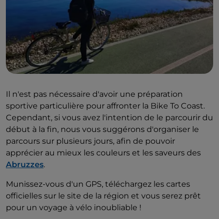
historique médiéval, promenez-vous dans le
parc
archéologique Quadrilatero
et rejoignez le
monastère des Santi Vito e Salvo del Trigno
construit entre le IXe et le XIe siècle.
Il n'est pas nécessaire d'avoir une préparation
sportive particulière pour affronter la Bike To Coast.
Cependant, si vous avez l'intention de le parcourir du
début à la fin, nous vous suggérons d'organiser le
parcours sur plusieurs jours, afin de pouvoir
apprécier au mieux les couleurs et les saveurs des
Abruzzes
.
Munissez-vous d'un GPS, téléchargez les cartes
officielles sur le site de la région et vous serez prêt
pour un voyage à vélo inoubliable !