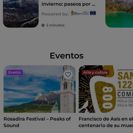
invierno: paseos por la
nieve y rutas por los
Powered by:
Dolomitas
2 minutos
Eventos
Evento
Arte y cultura
Me gusta
Rosadira Festival – Peaks of
Francisco de Asís en e
Sound
centenario de su mue
Francisco de Asís en e