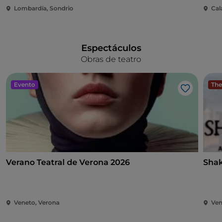
Lombardía, Sondrio
Cal
Espectáculos
Obras de teatro
Evento
The
Me gusta
Verano Teatral de Verona 2026
Shak
Veneto, Verona
Ven