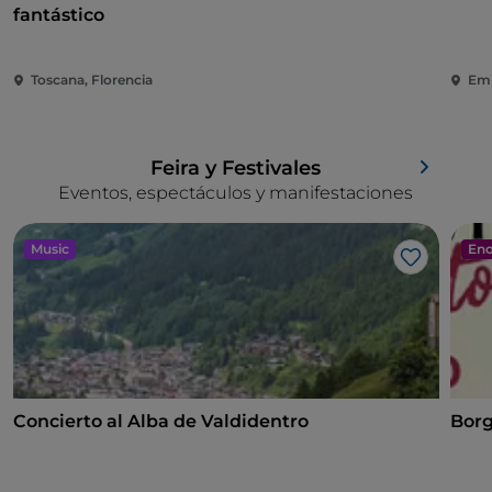
fantástico
Toscana, Florencia
Emi
Feira y Festivales
Eventos, espectáculos y manifestaciones
Music
Eno
Me gusta
Concierto al Alba de Valdidentro
Borg