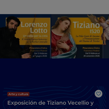
Arte y cultura
Me g
Exposición de Tiziano Vecellio y