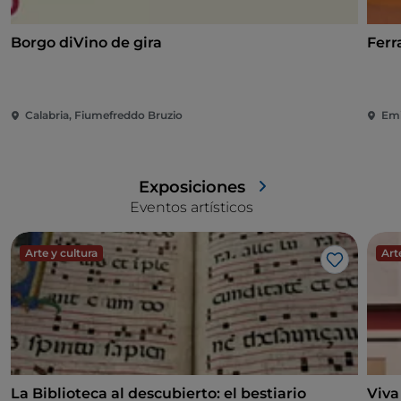
Borgo diVino de gira
Ferr
Calabria, Fiumefreddo Bruzio
Emi
Exposiciones
Eventos artísticos
Arte y cultura
Art
Me gusta
La Biblioteca al descubierto: el bestiario
Viva