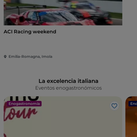
ACI Racing weekend
Emilia-Romagna, Imola
La excelencia italiana
Eventos enogastronómicos
Enogastronomía
Eno
Me gusta