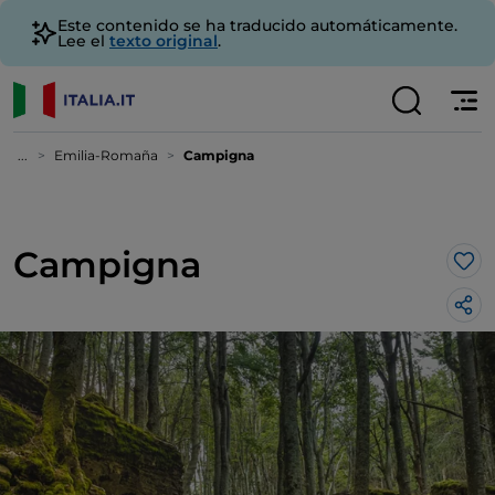
Este contenido se ha traducido automáticamente.
Lee el
texto original
.
...
Emilia-Romaña
Campigna
Campigna
Me 