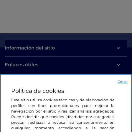
Para quienes prefieren relajarse, Campigna cuenta
con cerca de
tres balnearios
. Estamos en
Bagno di
Romagna,
donde las aguas alcanzan los 45°.
Aprovecha para darte un baño regenerador al aire
libre, con vistas a los blancos picos nevados.
Información del sitio
Enlaces útiles
Acceso
Cerrar
Política de cookies
Estamos en contacto
Este sitio utiliza cookies técnicas y de elaboración de
perfiles con fines promocionales, para mejorar la
navegación por el sitio y realizar análisis agregados.
Puede decidir qué cookies (divididas por categorías)
prestar, rechazar o revocar su consentimiento en
cualquier momento accediendo a la sección