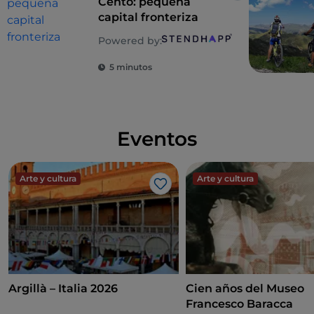
Cento: pequeña
capital fronteriza
Powered by:
5 minutos
Eventos
Arte y cultura
Arte y cultura
Me gusta
Argillà – Italia 2026
Cien años del Museo
Francesco Baracca