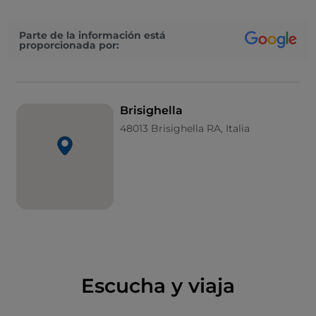
su paisaje. Tierra hospitalaria, Brisighella está
dispuesta a acoger y enamorar a los viajeros que
Parte de la información está
atraviesan el territorio en busca de autenticidad y
proporcionada por:
genuina hospitalidad.
Brisighella
48013 Brisighella RA, Italia
Escucha y viaja