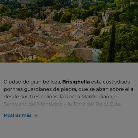
Ciudad de gran belleza,
Brisighella
está custodiada
por tres guardianes de piedra, que se alzan sobre ella
desde sus tres colinas: la Rocca Manfrediana, el
Santuario del Monticino y la Torre del Reloj. Esta
bellezas arquitectónicas insinúan un
pasado lejano
Mostrar más
que aún se siente vibrar en las calles de la ciudad.
Aquí todo parece sugerir que hay que
ralentizar el
ritmo
y dejarse arrullar por la atmósfera del pueblo y