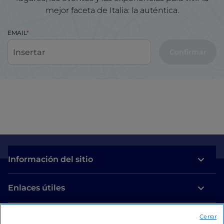
mejor faceta de Italia: la auténtica.
EMAIL
Confirmar
Información del sitio
Enlaces útiles
Acceso
Cerrar