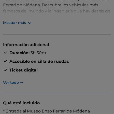
Ferrari de Módena. Descubre los vehículos más
famosos del mundo y la ingeniería que hay detrás de
ellos.
Mostrar más
Además, siente la emoción de conducir un Fórmula
Uno con el simulador Ferrari F1, todo incluido en el
Información adicional
precio de la entrada.
Duración:
3h 30m
Accesible en silla de ruedas
Ticket digital
Ver todo
Qué está incluido
* Entrada al Museo Enzo Ferrari de Módena