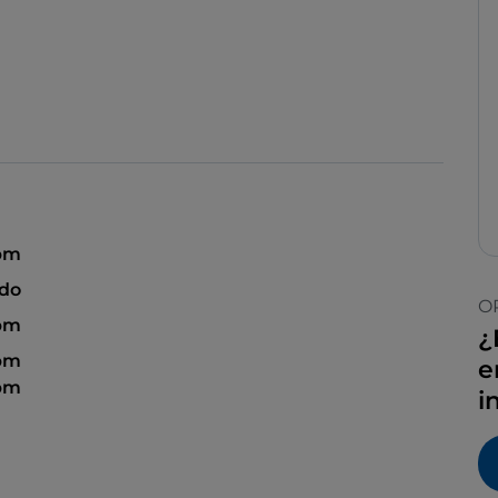
 pm
ado
O
 pm
¿
 pm
e
 pm
i