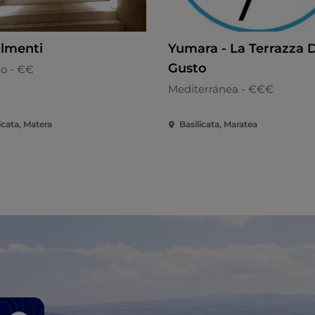
almenti
Yumara - La Terrazza 
Gusto
no - €€
Mediterránea - €€€
icata, Matera
Basilicata, Maratea