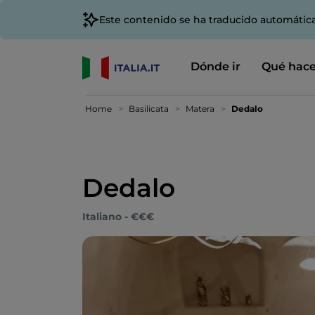
Este contenido se ha traducido automátic
Dónde ir
Qué hace
Home
Basilicata
Matera
Dedalo
Dedalo
Italiano - €€€