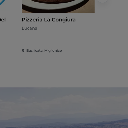
Del
Pizzeria La Congiura
Linea Got
Lucana
Italiano - €
Basilicata, Miglionico
Basilicata, 