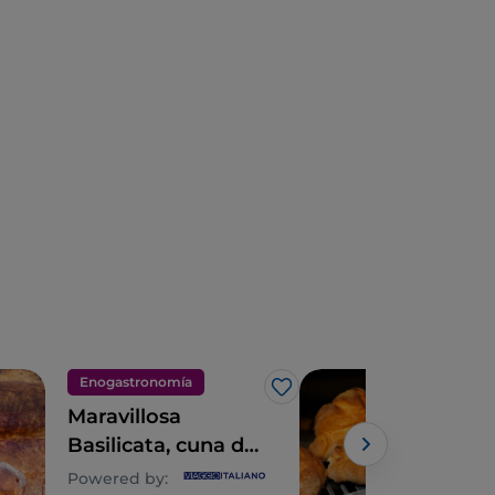
Enogastronomía
Eno
Me gusta
Maravillosa
El 
Basilicata, cuna de
antiguos sabores
Powered by: