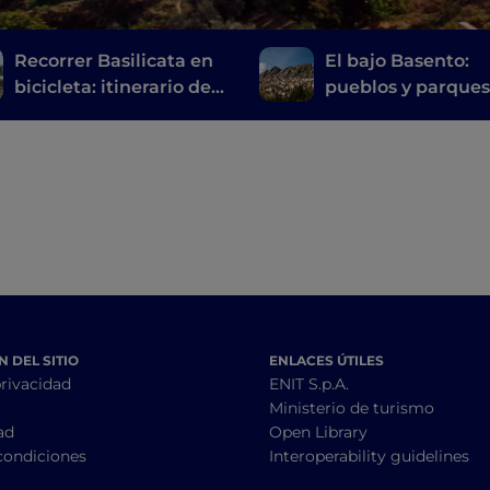
Recorrer Basilicata en
El bajo Basento:
bicicleta: itinerario de
pueblos y parques
Ginosa a Matera
interior de Basilic
 DEL SITIO
ENLACES ÚTILES
privacidad
ENIT S.p.A.
Ministerio de turismo
ad
Open Library
condiciones
Interoperability guidelines