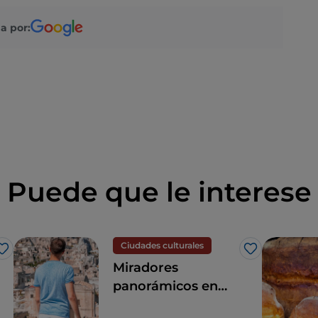
a por:
Puede que le interese
Ciudades culturales
Me gusta
Me gusta
Miradores
panorámicos en
Matera para