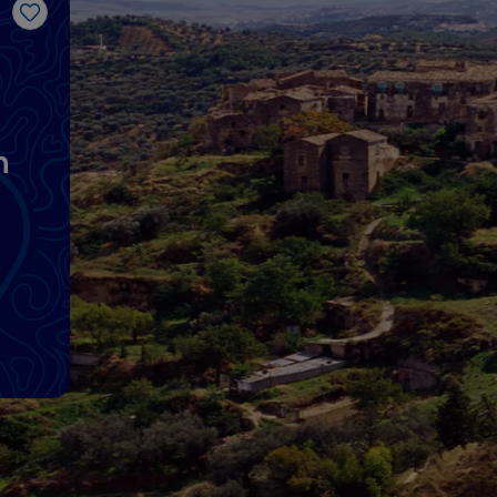
Me gusta
n