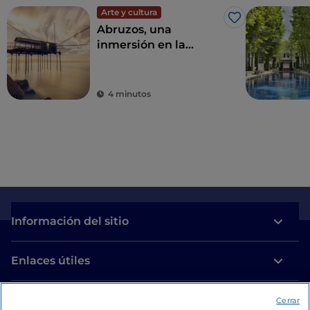
Arte y cultura
Me gusta
Abruzos, una
inmersión en la
naturaleza entre el
mar y la montaña
4 minutos
Información del sitio
Enlaces útiles
Acceso
Cerrar