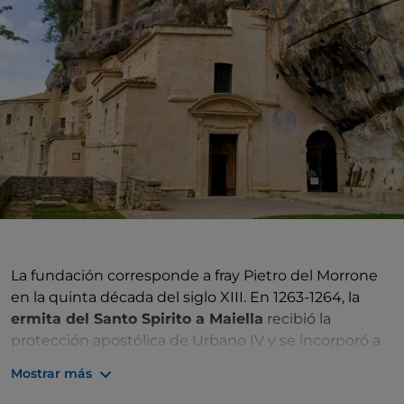
La fundación corresponde a fray Pietro del Morrone
en la quinta década del siglo XIII. En 1263-1264, la
ermita del Santo Spirito a Maiella
recibió la
protección apostólica de Urbano IV y se incorporó a
la Orden de San Benito. De 1275 a 1293 fue la «casa
Mostrar más
madre» de la Orden del Santo Spirito della Maiella,