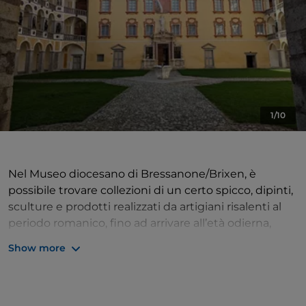
1/10
Nel Museo diocesano di Bressanone/Brixen, è
possibile trovare collezioni di un certo spicco, dipinti,
sculture e prodotti realizzati da artigiani risalenti al
periodo romanico, fino ad arrivare all’età odierna,
quella moderna. Il sito è di noto interesse, non solo
Show more
per la Regione, ma per tutti coloro che si interessano
alla storia, dato che si possono ammirare anche
crocifissi e Madonne sempre dell’età romanica, oltre
che vari tipi di manoscritti del Medioevo, tavole e