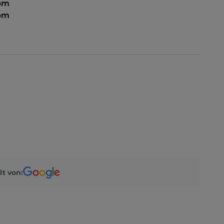
 pm
pm
lt von: