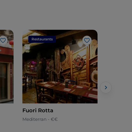
Restaurants
Restaura
Like
Like
Fuori Rotta
Simon's B
Mediterran - €€
Mediterran