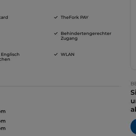
card
TheFork PAY
Behindertengerechter
Zugang
 Englisch
WLAN
chen
B
S
u
a
 pm
 pm
 pm