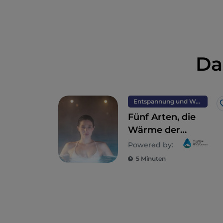
Da
Entspannung und Wellness
Fünf Arten, die
Wärme der
Thermen von
Powered by:
Abano und
5 Minuten
Montegrotto im
Winter zu erleben