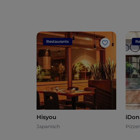
Restaurants
Re
Like
Hisyou
iDon
Japanisch
Pizzer