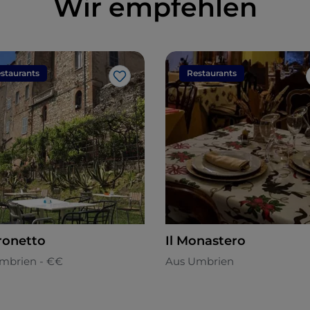
Wir empfehlen
staurants
Restaurants
Like
aronetto
Il Monastero
mbrien - €€
Aus Umbrien