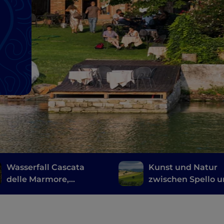
m
Wasserfall Cascata
Kunst und Natur
delle Marmore,
zwischen Spello 
Flusspark Nera: in
Spoleto
Umbrien zwischen
Natur und