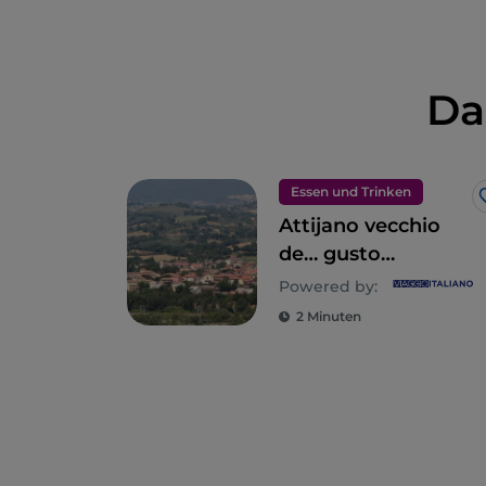
Da
Essen und Trinken
Attijano vecchio
de… gusto
(Attigliano, alt …
Powered by:
aber mit
2 Minuten
Geschmack)