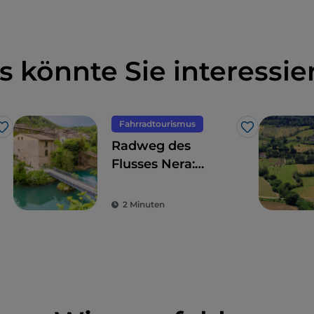
s könnte Sie interessie
Fahrradtourismus
Like
Like
Radweg des
Flusses Nera:
Radeln durch
Wälder und an
2 Minuten
Wasserfällen