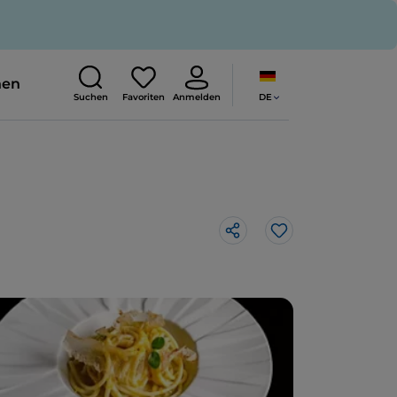
nen
DE
Suchen
Favoriten
Anmelden
Like