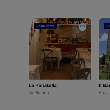
Restaurants
Re
Like
La Panatella
Il B
Mediterran
Aus U