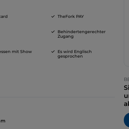
card
TheFork PAY
Behindertengerechter
Zugang
ssen mit Show
Es wird Englisch
gesprochen
B
S
u
a
 am