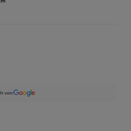
 am
lt von: