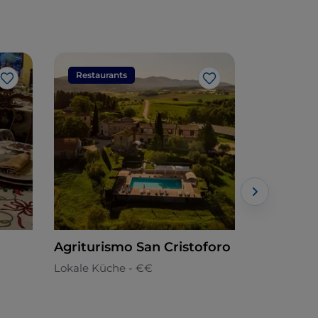
Restaurants
Restaura
Like
Like
Agriturismo San Cristoforo
La Gabell
Lokale Küche - €€
Aus Umbri