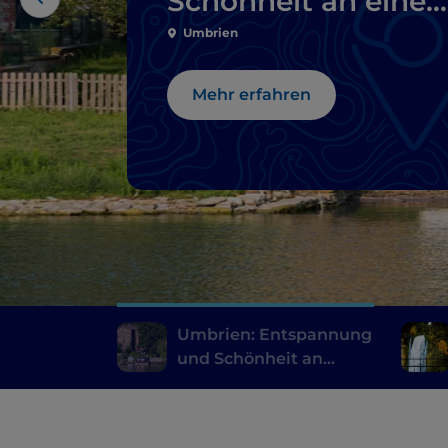
Schönheit an eine
Wochenende
Umbrien
Mehr erfahren
Umbrien: Entspannung
und Schönheit an
einem Wochenende