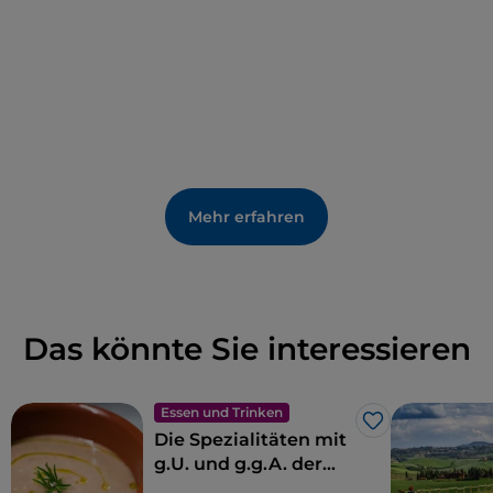
dem zentralen Platz steht, und die Sant'Eufrosino
gewidmet ist.
Denken Sie daran, eine Verkostung in den lokalen
Weingütern einzuplanen
, um die Kunst der
Herstellung des Chianti zu entdecken.
Mehr erfahren
Das könnte Sie interessieren
Essen und Trinken
Like
Die Spezialitäten mit
g.U. und g.g.A. der
Toskana