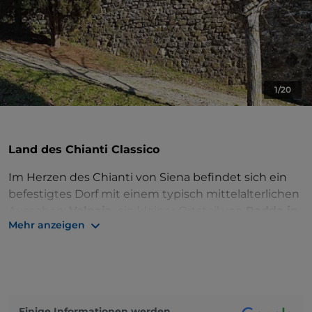
1/20
Land des Chianti Classico
Im Herzen des Chianti von Siena befindet sich ein
befestigtes Dorf mit einem typisch mittelalterlichen
Aussehen:
Volpaia
, ein kleiner Ortsteil von
Radda in
Mehr anzeigen
Chianti
.
Der von einer Vielzahl von
Weinbergen
umgebene
Ort gehört zu den wichtigsten Produktionsgebieten
des
Chianti Classico
und hat eine wichtige
Geschichte: Er spielte eine aktive Rolle im alten
Einige Informationen werden