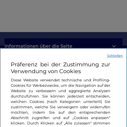
Informationen über die Seite
Schließen
Nützliche Links
Präferenz bei der Zustimmung zur
Verwendung von Cookies
Login
Diese Website verwendet technische und Profiling-
Cookies für Werbezwecke, um die Navigation auf der
Bleiben wir in Kontakt
Website zu verbessern und aggregierte Analysen
durchzuführen. Sie können jederzeit entscheiden,
welchen Cookies (nach Kategorien unterteilt) Sie
zustimmen, welche Sie verweigern oder widerrufen
möchten, indem Sie auf den entsprechenden
Abschnitt zugreifen und auf „Cookies anpassen“
klicken. Durch Klicken auf „Alle zulassen“ stimmen