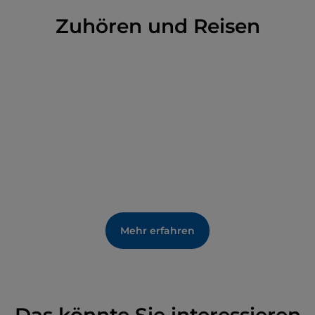
die
Beccatelli bewundern kann
, die elegant die
Spitze der Türme und die Oberkante der Gehwege
Zuhören und Reisen
säumen.
Mehr erfahren