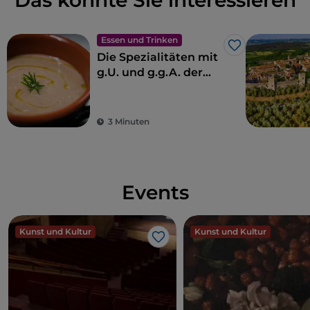
Das könnte Sie interessieren
Essen und Trinken
Like
Die Spezialitäten mit
g.U. und g.g.A. der
Toskana
3 Minuten
Events
Kunst und Kultur
Kunst und Kultur
Like