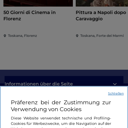
50 Giorni di Cinema in
Pittura a Napoli dopo
Florenz
Caravaggio
Toskana, Florenz
Toskana, Forte dei Marmi
Informationen über die Seite
Schließen
Nützliche Links
Präferenz bei der Zustimmung zur
Verwendung von Cookies
Login
Diese Website verwendet technische und Profiling-
Cookies für Werbezwecke, um die Navigation auf der