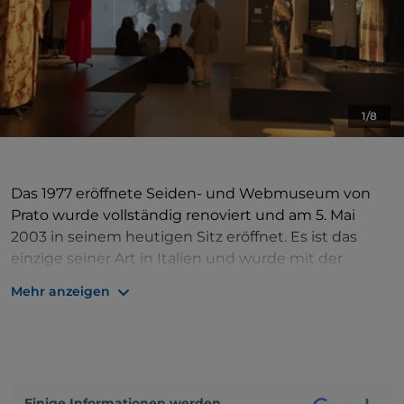
1/8
Das 1977 eröffnete Seiden- und Webmuseum von
Prato wurde vollständig renoviert und am 5. Mai
2003 in seinem heutigen Sitz eröffnet. Es ist das
einzige seiner Art in Italien und wurde mit der
Absicht geschaffen, in die lokale Produktionsrealität
Mehr anzeigen
integriert zu werden. Es wird von einer Stiftung
verwaltet, deren Mitglieder die produktive und
soziale Welt der Stadt vertreten. Das Museum
verfolgt die Erhaltung, Pflege und Konsultation der
Textilsammlungen und spielt auch eine Rolle im
Einige Informationen werden