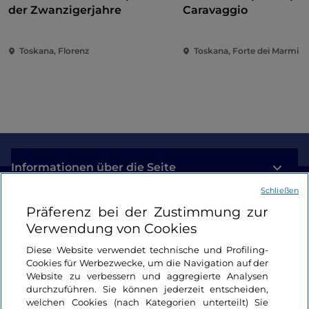
der Zwanzigerjahre
Caravaggio
Toskana, Florenz
Toskana, Forte dei Marmi
Informationen über die Seite
Schließen
Nützliche Links
Präferenz bei der Zustimmung zur
Verwendung von Cookies
Login
Diese Website verwendet technische und Profiling-
Cookies für Werbezwecke, um die Navigation auf der
Bleiben wir in Kontakt
Website zu verbessern und aggregierte Analysen
durchzuführen. Sie können jederzeit entscheiden,
welchen Cookies (nach Kategorien unterteilt) Sie