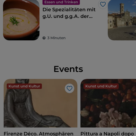
Zeit zeugen von der Fähigkeit der Stadt, sich
Essen und Trinken
Like
anzupassen und zu erneuern und gleichzeitig die
Die Spezialitäten mit
g.U. und g.g.A. der
Erinnerung an ihre industriellen Wurzeln lebendig
Toskana
zu halten.
3 Minuten
Events
Kunst und Kultur
Kunst und Kultur
Like
Firenze Déco. Atmosphären
Pittura a Napoli dopo