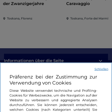
der Zwanzigerjahre
Caravaggio
Toskana, Florenz
Toskana, Forte dei Marmi
Informationen über die Seite
Schließen
Nützliche Links
Präferenz bei der Zustimmung zur
Verwendung von Cookies
Login
Diese Website verwendet technische und Profiling-
Cookies für Werbezwecke, um die Navigation auf der
Bleiben wir in Kontakt
Website zu verbessern und aggregierte Analysen
durchzuführen. Sie können jederzeit entscheiden,
welchen Cookies (nach Kategorien unterteilt) Sie