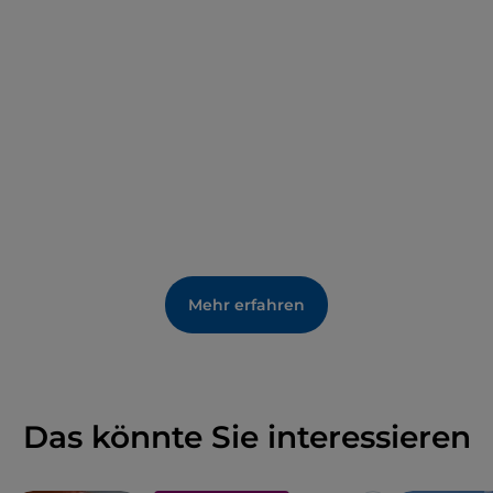
Wollspinnerei, sondern trägt auch zur
Wiederbelebung des städtischen Gefüges
von
Prato bei und bietet multifunktionale Räume für die
Gemeinschaft.
Mehr erfahren
Das könnte Sie interessieren