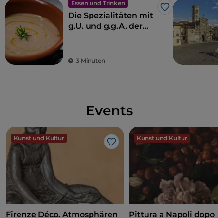
Essen und Trinken
Like
Die Spezialitäten mit
g.U. und g.g.A. der
Toskana
3 Minuten
Events
Kunst und Kultur
Kunst und Kultur
Like
Firenze Déco. Atmosphären
Pittura a Napoli dopo