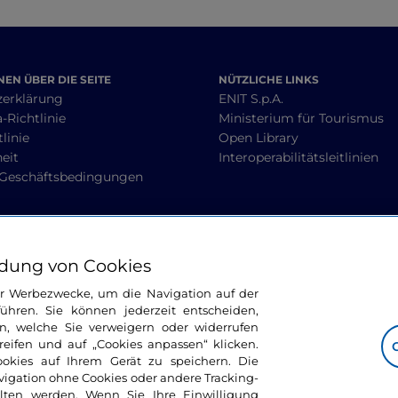
EN ÜBER DIE SEITE
NÜTZLICHE LINKS
zerklärung
ENIT S.p.A.
-Richtlinie
Ministerium für Tourismus
linie
Open Library
heit
Interoperabilitätsleitlinien
 Geschäftsbedingungen
BLEIBEN WIR IN KONTAKT
dung von Cookies
ür Werbezwecke, um die Navigation auf der
ühren. Sie können jederzeit entscheiden,
n, welche Sie verweigern oder widerrufen
ifen und auf „Cookies anpassen“ klicken.
ookies auf Ihrem Gerät zu speichern. Die
avigation ohne Cookies oder andere Tracking-
alten werden. Wenn Sie Ihre Einwilligung