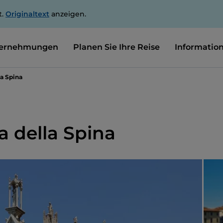
t.
Originaltext
anzeigen.
ernehmungen
Planen Sie Ihre Reise
Informatio
la Spina
a della Spina