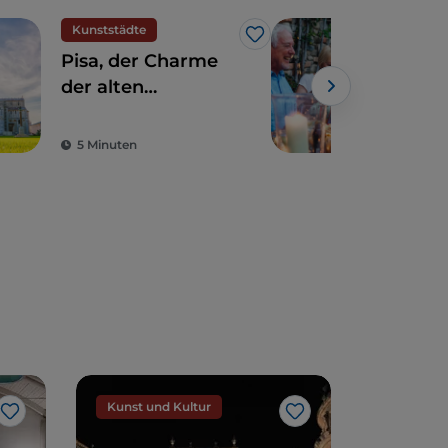
Kunststädte
Ess
Like
Pisa, der Charme
Tos
der alten
Wei
Seerepublik mit
vort
dem schiefen Turm
Spe
5 Minuten
3 M
Kunst und Kultur
Kunst un
Like
Like