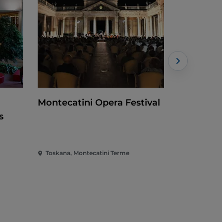
Montecatini Opera Festival
Rothko in
s
Toskana, Montecatini Terme
Toskana, Fl