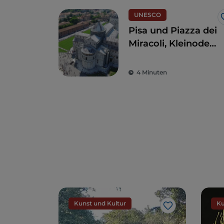
UNESCO
Pisa und Piazza dei
Miracoli, Kleinode
von
außergewöhnlicher
4 Minuten
Schönheit
Kunst und Kultur
Ku
Like