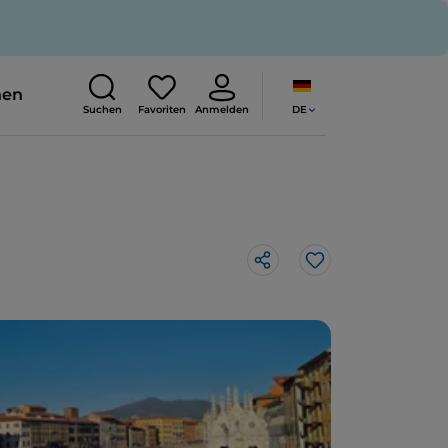
nen
DE
Suchen
Favoriten
Anmelden
Like