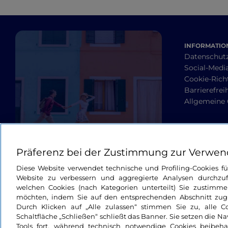
INFORMATION
Datenschut
Social-Media
Cookie-Richt
Barrierefrei
Allgemeine
Präferenz bei der Zustimmung zur Verwen
Diese Website verwendet technische und Profiling-Cookies f
Website zu verbessern und aggregierte Analysen durchzuf
welchen Cookies (nach Kategorien unterteilt) Sie zustimme
möchten, indem Sie auf den entsprechenden Abschnitt zugre
Durch Klicken auf „Alle zulassen“ stimmen Sie zu, alle C
Schaltfläche „Schließen“ schließt das Banner. Sie setzen die N
Tools fort, während technisch notwendige Cookies beibeh